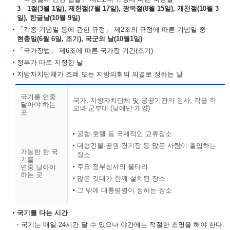
3ㆍ1절(3월 1일), 제헌절(7월 17일), 광복절(8월 15일), 개천절(10월 3
일), 한글날(10월 9일)
「각종 기념일 등에 관한 규정」 제2조의 규정에 따른 기념일 중
현충일(6월 6일, 조기), 국군의 날(10월1일)
「국가장법」 제6조에 따른 국가장 기간(조기)
정부가 따로 지정한 날
지방자치단체가 조례 또는 지방의회의 의결로 정하는 날
국기를 연중
국가, 지방자치단체 및 공공기관의 청사, 각급 학
달아야 하는
교와 군부대 (낮에만 게양)
곳
공항·호텔 등 국제적인 교류장소
대형건물·공원·경기장 등 많은 사람이 출입하는
가능한 한 국
장소
기를
주요 정부청사의 울타리
연중 달아야
하는 곳
많은 깃대가 함께 설치된 장소
그 밖에 대통령령이 정하는 장소
국기를 다는 시간
국기는 매일·24시간 달 수 있으나 야간에는 적절한 조명을 해야 한다.