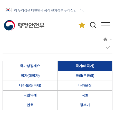
이 누리집은 대한민국 공식 전자정부 누리집입니다.
>
국가상징개요
국기(태극기)
국가(애국가)
국화(무궁화)
나라도장(국새)
나라문장
국민의례
국호
연호
정부기