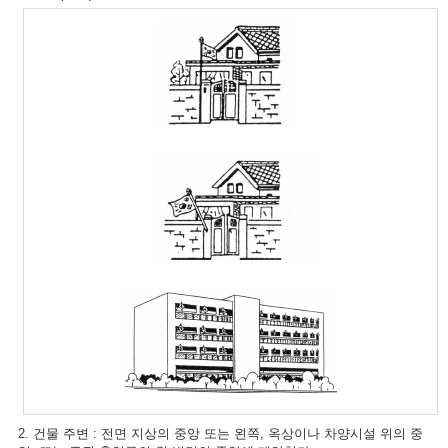
2. 건물 주변 : 전면 지상의 중앙 또는 왼쪽, 옥상이나 차양시설 위의 중