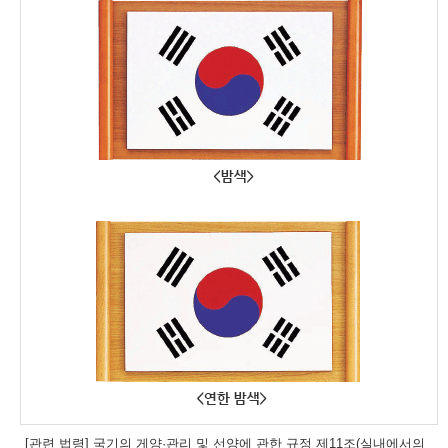
[관련 법령] 국기의 게양·관리 및 선양에 관한 규정 제11조(실내에서의