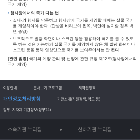
국기 게양)
행사장에서의 국기 다는 법
실내·외 행사를 막론하고 행사장에 국기를 게양할 때에는 실물 국기
를 게양하여야 한다. (단상을 바라보아 왼쪽, 벽면에 설치할 경우 벽
면 중앙)
보조적으로 발광 화면이나 스크린 등을 활용하여 국기를 볼 수 있도
록 하는 것은 가능하되 실물 국기를 게양하지 않은 채 발광 화면이나
스크린 등을 통해 영상만으로 국기를 보여주어서는 안 된다.
[관련 법령]
국기의 게양·관리 및 선양에 관한 규정 제12조(행사장에서의
국기 게양)
이용안내
문서보기 프로그램
저작권정책
개인정보처리방침
기관소개(직원검색, 약도 등)
정부·지자체 기관정보(정부24)
소속기관 누리집
산하기관 누리집