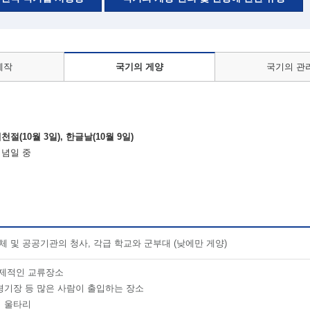
제작
국기의 게양
국기의 관
개천절(10월 3일), 한글날(10월 9일)
기념일 중
체 및 공공기관의 청사, 각급 학교와 군부대 (낮에만 게양)
국제적인 교류장소
경기장 등 많은 사람이 출입하는 장소
 울타리