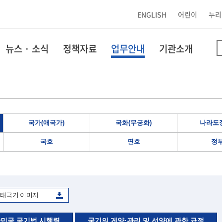
ENGLISH
어린이
누리
뉴스 · 소식
정책자료
업무안내
기관소개
국가(애국가)
국화(무궁화)
나라도장
국호
연호
정
태극기 이미지
민국 국기법 시행령
국기의 게양·관리 및 선양에 관한 규정