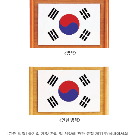
[관련 법령] 국기의 게양·관리 및 선양에 관한 규정 제11조(실내에서의