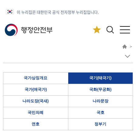
이 누리집은 대한민국 공식 전자정부 누리집입니다.
>
국가상징개요
국기(태극기)
국가(애국가)
국화(무궁화)
나라도장(국새)
나라문장
국민의례
국호
연호
정부기