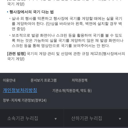
국기 게양)
행사장에서의 국기 다는 법
실내·외 행사를 막론하고 행사장에 국기를 게양할 때에는 실물 국기
를 게양하여야 한다. (단상을 바라보아 왼쪽, 벽면에 설치할 경우 벽
면 중앙)
보조적으로 발광 화면이나 스크린 등을 활용하여 국기를 볼 수 있도
록 하는 것은 가능하되 실물 국기를 게양하지 않은 채 발광 화면이나
스크린 등을 통해 영상만으로 국기를 보여주어서는 안 된다.
[관련 법령]
국기의 게양·관리 및 선양에 관한 규정 제12조(행사장에서의
국기 게양)
이용안내
문서보기 프로그램
저작권정책
개인정보처리방침
기관소개(직원검색, 약도 등)
정부·지자체 기관정보(정부24)
소속기관 누리집
산하기관 누리집