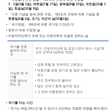
3ㆍ1절(3월 1일), 제헌절(7월 17일), 광복절(8월 15일), 개천절(10월 3
일), 한글날(10월 9일)
「각종 기념일 등에 관한 규정」 제2조의 규정에 따른 기념일 중
현충일(6월 6일, 조기), 국군의 날(10월1일)
「국가장법」 제6조에 따른 국가장 기간(조기)
정부가 따로 지정한 날
지방자치단체가 조례 또는 지방의회의 의결로 정하는 날
국기를 연중
국가, 지방자치단체 및 공공기관의 청사, 각급 학
달아야 하는
교와 군부대 (낮에만 게양)
곳
공항·호텔 등 국제적인 교류장소
대형건물·공원·경기장 등 많은 사람이 출입하는
가능한 한 국
장소
기를
주요 정부청사의 울타리
연중 달아야
하는 곳
많은 깃대가 함께 설치된 장소
그 밖에 대통령령이 정하는 장소
국기를 다는 시간
국기는 매일·24시간 달 수 있으나 야간에는 적절한 조명을 해야 한다.