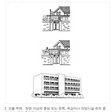
2. 건물 주변 : 전면 지상의 중앙 또는 왼쪽, 옥상이나 차양시설 위의 중