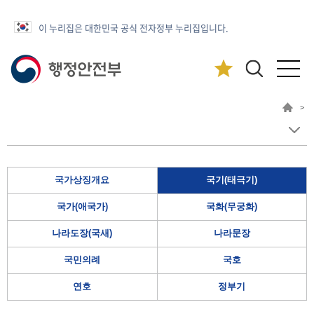
이 누리집은 대한민국 공식 전자정부 누리집입니다.
>
국가상징개요
국기(태극기)
국가(애국가)
국화(무궁화)
나라도장(국새)
나라문장
국민의례
국호
연호
정부기