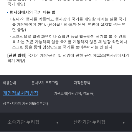
국기 게양)
행사장에서의 국기 다는 법
실내·외 행사를 막론하고 행사장에 국기를 게양할 때에는 실물 국기
를 게양하여야 한다. (단상을 바라보아 왼쪽, 벽면에 설치할 경우 벽
면 중앙)
보조적으로 발광 화면이나 스크린 등을 활용하여 국기를 볼 수 있도
록 하는 것은 가능하되 실물 국기를 게양하지 않은 채 발광 화면이나
스크린 등을 통해 영상만으로 국기를 보여주어서는 안 된다.
[관련 법령]
국기의 게양·관리 및 선양에 관한 규정 제12조(행사장에서의
국기 게양)
이용안내
문서보기 프로그램
저작권정책
개인정보처리방침
기관소개(직원검색, 약도 등)
정부·지자체 기관정보(정부24)
소속기관 누리집
산하기관 누리집