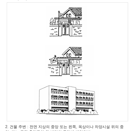
2. 건물 주변 : 전면 지상의 중앙 또는 왼쪽, 옥상이나 차양시설 위의 중