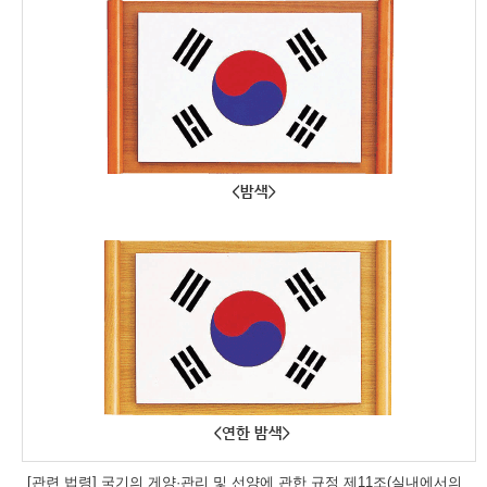
[관련 법령] 국기의 게양·관리 및 선양에 관한 규정 제11조(실내에서의