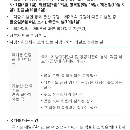
3ㆍ1절(3월 1일), 제헌절(7월 17일), 광복절(8월 15일), 개천절(10월 3
일), 한글날(10월 9일)
「각종 기념일 등에 관한 규정」 제2조의 규정에 따른 기념일 중
현충일(6월 6일, 조기), 국군의 날(10월1일)
「국가장법」 제6조에 따른 국가장 기간(조기)
정부가 따로 지정한 날
지방자치단체가 조례 또는 지방의회의 의결로 정하는 날
국기를 연중
국가, 지방자치단체 및 공공기관의 청사, 각급 학
달아야 하는
교와 군부대 (낮에만 게양)
곳
공항·호텔 등 국제적인 교류장소
대형건물·공원·경기장 등 많은 사람이 출입하는
가능한 한 국
장소
기를
주요 정부청사의 울타리
연중 달아야
하는 곳
많은 깃대가 함께 설치된 장소
그 밖에 대통령령이 정하는 장소
국기를 다는 시간
국기는 매일·24시간 달 수 있으나 야간에는 적절한 조명을 해야 한다.