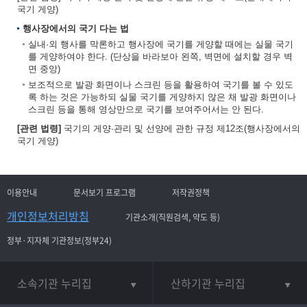
국기 게양)
행사장에서의 국기 다는 법
실내·외 행사를 막론하고 행사장에 국기를 게양할 때에는 실물 국기
를 게양하여야 한다. (단상을 바라보아 왼쪽, 벽면에 설치할 경우 벽
면 중앙)
보조적으로 발광 화면이나 스크린 등을 활용하여 국기를 볼 수 있도
록 하는 것은 가능하되 실물 국기를 게양하지 않은 채 발광 화면이나
스크린 등을 통해 영상만으로 국기를 보여주어서는 안 된다.
[관련 법령]
국기의 게양·관리 및 선양에 관한 규정 제12조(행사장에서의
국기 게양)
이용안내
문서보기 프로그램
저작권정책
개인정보처리방침
기관소개(직원검색, 약도 등)
정부·지자체 기관정보(정부24)
소속기관 누리집
산하기관 누리집