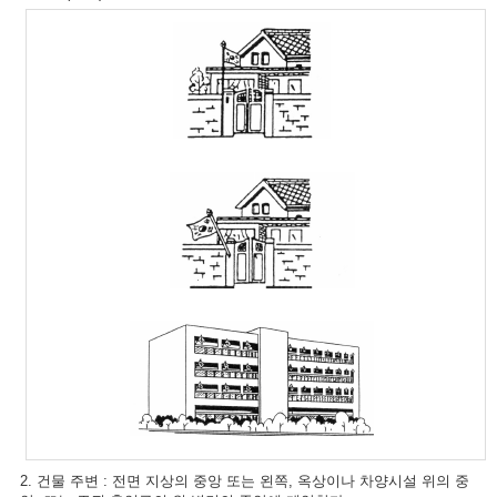
2. 건물 주변 : 전면 지상의 중앙 또는 왼쪽, 옥상이나 차양시설 위의 중