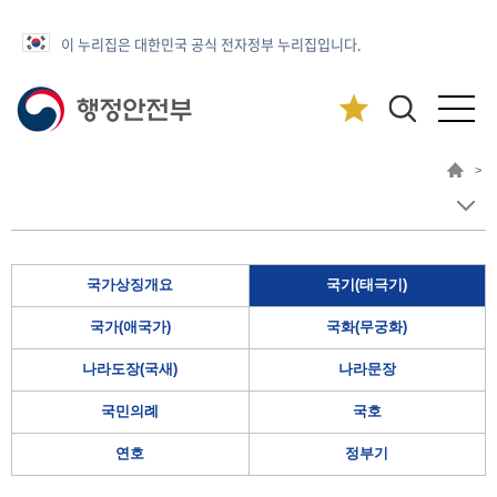
이 누리집은 대한민국 공식 전자정부 누리집입니다.
>
국가상징개요
국기(태극기)
국가(애국가)
국화(무궁화)
나라도장(국새)
나라문장
국민의례
국호
연호
정부기