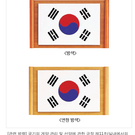
[관련 법령] 국기의 게양·관리 및 선양에 관한 규정 제11조(실내에서의