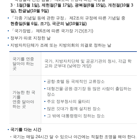
3ㆍ1절(3월 1일), 제헌절(7월 17일), 광복절(8월 15일), 개천절(10월 3
일), 한글날(10월 9일)
「각종 기념일 등에 관한 규정」 제2조의 규정에 따른 기념일 중
현충일(6월 6일, 조기), 국군의 날(10월1일)
「국가장법」 제6조에 따른 국가장 기간(조기)
정부가 따로 지정한 날
지방자치단체가 조례 또는 지방의회의 의결로 정하는 날
국기를 연중
국가, 지방자치단체 및 공공기관의 청사, 각급 학
달아야 하는
교와 군부대 (낮에만 게양)
곳
공항·호텔 등 국제적인 교류장소
대형건물·공원·경기장 등 많은 사람이 출입하는
가능한 한 국
장소
기를
주요 정부청사의 울타리
연중 달아야
하는 곳
많은 깃대가 함께 설치된 장소
그 밖에 대통령령이 정하는 장소
국기를 다는 시간
국기는 매일·24시간 달 수 있으나 야간에는 적절한 조명을 해야 한다.