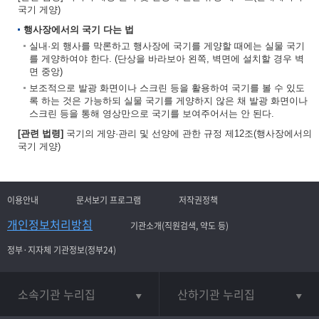
국기 게양)
행사장에서의 국기 다는 법
실내·외 행사를 막론하고 행사장에 국기를 게양할 때에는 실물 국기
를 게양하여야 한다. (단상을 바라보아 왼쪽, 벽면에 설치할 경우 벽
면 중앙)
보조적으로 발광 화면이나 스크린 등을 활용하여 국기를 볼 수 있도
록 하는 것은 가능하되 실물 국기를 게양하지 않은 채 발광 화면이나
스크린 등을 통해 영상만으로 국기를 보여주어서는 안 된다.
[관련 법령]
국기의 게양·관리 및 선양에 관한 규정 제12조(행사장에서의
국기 게양)
이용안내
문서보기 프로그램
저작권정책
개인정보처리방침
기관소개(직원검색, 약도 등)
정부·지자체 기관정보(정부24)
소속기관 누리집
산하기관 누리집