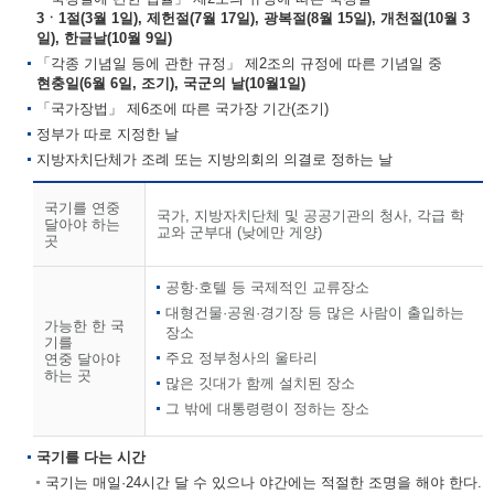
3ㆍ1절(3월 1일), 제헌절(7월 17일), 광복절(8월 15일), 개천절(10월 3
일), 한글날(10월 9일)
「각종 기념일 등에 관한 규정」 제2조의 규정에 따른 기념일 중
현충일(6월 6일, 조기), 국군의 날(10월1일)
「국가장법」 제6조에 따른 국가장 기간(조기)
정부가 따로 지정한 날
지방자치단체가 조례 또는 지방의회의 의결로 정하는 날
국기를 연중
국가, 지방자치단체 및 공공기관의 청사, 각급 학
달아야 하는
교와 군부대 (낮에만 게양)
곳
공항·호텔 등 국제적인 교류장소
대형건물·공원·경기장 등 많은 사람이 출입하는
가능한 한 국
장소
기를
주요 정부청사의 울타리
연중 달아야
하는 곳
많은 깃대가 함께 설치된 장소
그 밖에 대통령령이 정하는 장소
국기를 다는 시간
국기는 매일·24시간 달 수 있으나 야간에는 적절한 조명을 해야 한다.