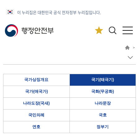
이 누리집은 대한민국 공식 전자정부 누리집입니다.
>
국가상징개요
국기(태극기)
국가(애국가)
국화(무궁화)
나라도장(국새)
나라문장
국민의례
국호
연호
정부기