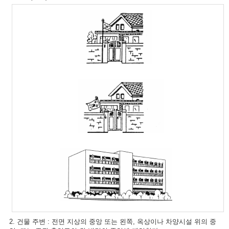
2. 건물 주변 : 전면 지상의 중앙 또는 왼쪽, 옥상이나 차양시설 위의 중