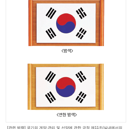
[관련 법령] 국기의 게양·관리 및 선양에 관한 규정 제11조(실내에서의