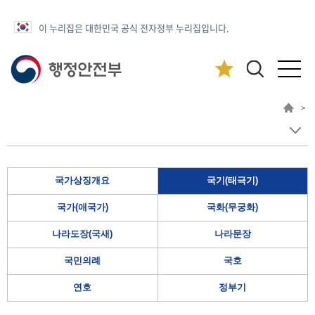
이 누리집은 대한민국 공식 전자정부 누리집입니다.
>
국가상징개요
국기(태극기)
국가(애국가)
국화(무궁화)
나라도장(국새)
나라문장
국민의례
국호
연호
정부기