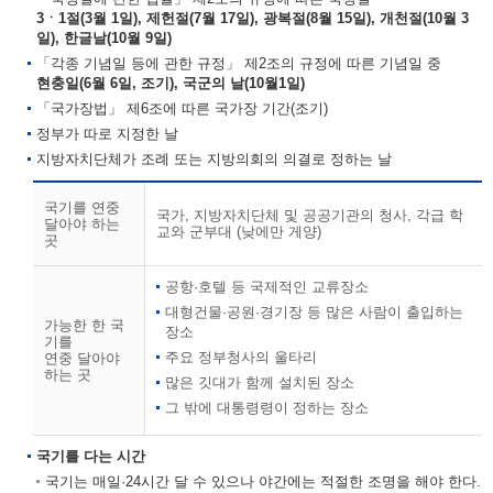
3ㆍ1절(3월 1일), 제헌절(7월 17일), 광복절(8월 15일), 개천절(10월 3
일), 한글날(10월 9일)
「각종 기념일 등에 관한 규정」 제2조의 규정에 따른 기념일 중
현충일(6월 6일, 조기), 국군의 날(10월1일)
「국가장법」 제6조에 따른 국가장 기간(조기)
정부가 따로 지정한 날
지방자치단체가 조례 또는 지방의회의 의결로 정하는 날
국기를 연중
국가, 지방자치단체 및 공공기관의 청사, 각급 학
달아야 하는
교와 군부대 (낮에만 게양)
곳
공항·호텔 등 국제적인 교류장소
대형건물·공원·경기장 등 많은 사람이 출입하는
가능한 한 국
장소
기를
주요 정부청사의 울타리
연중 달아야
하는 곳
많은 깃대가 함께 설치된 장소
그 밖에 대통령령이 정하는 장소
국기를 다는 시간
국기는 매일·24시간 달 수 있으나 야간에는 적절한 조명을 해야 한다.