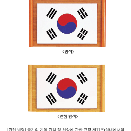
[관련 법령] 국기의 게양·관리 및 선양에 관한 규정 제11조(실내에서의