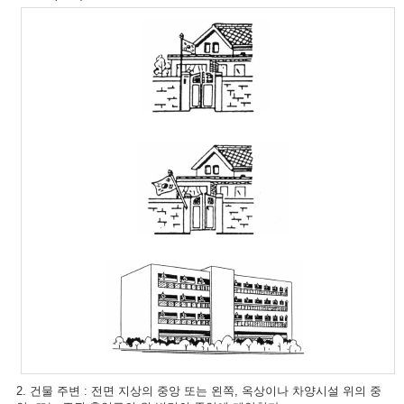
2. 건물 주변 : 전면 지상의 중앙 또는 왼쪽, 옥상이나 차양시설 위의 중