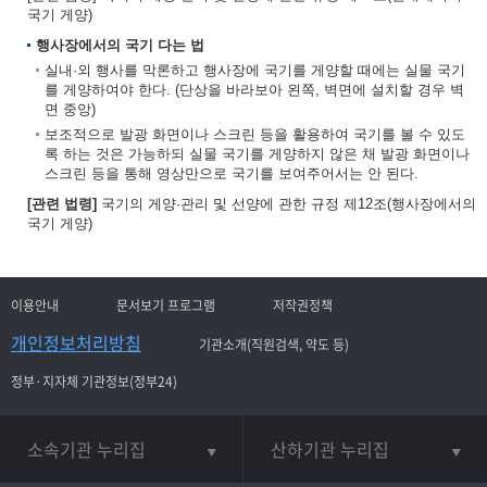
국기 게양)
행사장에서의 국기 다는 법
실내·외 행사를 막론하고 행사장에 국기를 게양할 때에는 실물 국기
를 게양하여야 한다. (단상을 바라보아 왼쪽, 벽면에 설치할 경우 벽
면 중앙)
보조적으로 발광 화면이나 스크린 등을 활용하여 국기를 볼 수 있도
록 하는 것은 가능하되 실물 국기를 게양하지 않은 채 발광 화면이나
스크린 등을 통해 영상만으로 국기를 보여주어서는 안 된다.
[관련 법령]
국기의 게양·관리 및 선양에 관한 규정 제12조(행사장에서의
국기 게양)
이용안내
문서보기 프로그램
저작권정책
개인정보처리방침
기관소개(직원검색, 약도 등)
정부·지자체 기관정보(정부24)
소속기관 누리집
산하기관 누리집