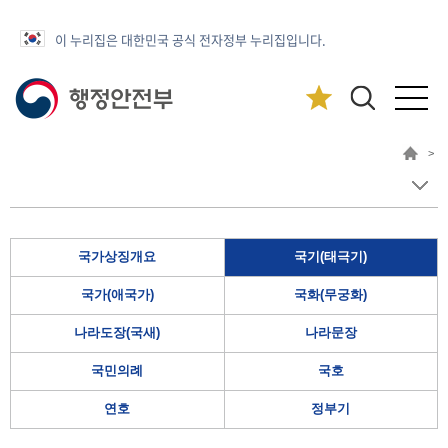
이 누리집은 대한민국 공식 전자정부 누리집입니다.
>
국가상징개요
국기(태극기)
국가(애국가)
국화(무궁화)
나라도장(국새)
나라문장
국민의례
국호
연호
정부기