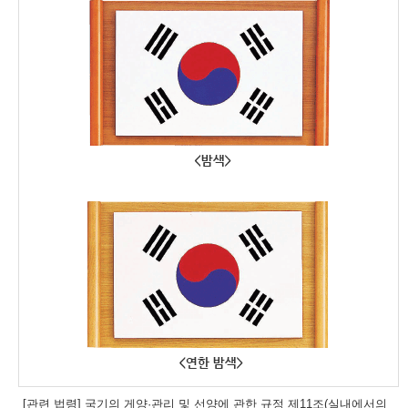
[관련 법령] 국기의 게양·관리 및 선양에 관한 규정 제11조(실내에서의