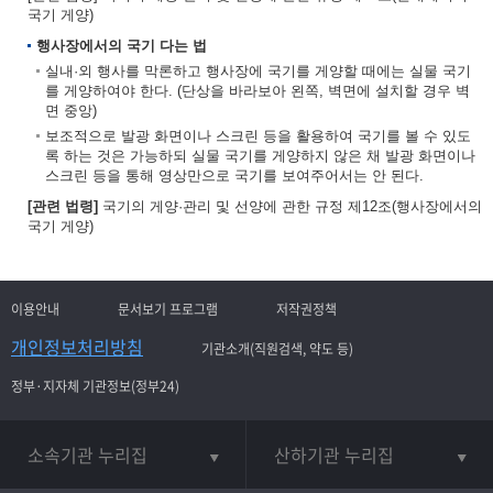
국기 게양)
행사장에서의 국기 다는 법
실내·외 행사를 막론하고 행사장에 국기를 게양할 때에는 실물 국기
를 게양하여야 한다. (단상을 바라보아 왼쪽, 벽면에 설치할 경우 벽
면 중앙)
보조적으로 발광 화면이나 스크린 등을 활용하여 국기를 볼 수 있도
록 하는 것은 가능하되 실물 국기를 게양하지 않은 채 발광 화면이나
스크린 등을 통해 영상만으로 국기를 보여주어서는 안 된다.
[관련 법령]
국기의 게양·관리 및 선양에 관한 규정 제12조(행사장에서의
국기 게양)
이용안내
문서보기 프로그램
저작권정책
개인정보처리방침
기관소개(직원검색, 약도 등)
정부·지자체 기관정보(정부24)
소속기관 누리집
산하기관 누리집