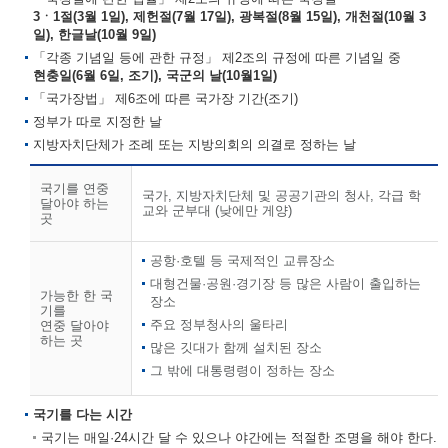
3ㆍ1절(3월 1일), 제헌절(7월 17일), 광복절(8월 15일), 개천절(10월 3
일), 한글날(10월 9일)
「각종 기념일 등에 관한 규정」 제2조의 규정에 따른 기념일 중
현충일(6월 6일, 조기), 국군의 날(10월1일)
「국가장법」 제6조에 따른 국가장 기간(조기)
정부가 따로 지정한 날
지방자치단체가 조례 또는 지방의회의 의결로 정하는 날
국기를 연중
국가, 지방자치단체 및 공공기관의 청사, 각급 학
달아야 하는
교와 군부대 (낮에만 게양)
곳
공항·호텔 등 국제적인 교류장소
대형건물·공원·경기장 등 많은 사람이 출입하는
가능한 한 국
장소
기를
주요 정부청사의 울타리
연중 달아야
하는 곳
많은 깃대가 함께 설치된 장소
그 밖에 대통령령이 정하는 장소
국기를 다는 시간
국기는 매일·24시간 달 수 있으나 야간에는 적절한 조명을 해야 한다.