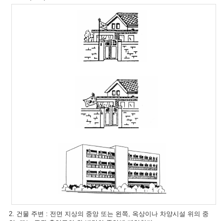
2. 건물 주변 : 전면 지상의 중앙 또는 왼쪽, 옥상이나 차양시설 위의 중