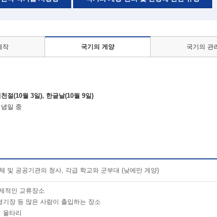
제작
국기의 게양
국기의 관
개천절(10월 3일), 한글날(10월 9일)
기념일 중
체 및 공공기관의 청사, 각급 학교와 군부대 (낮에만 게양)
국제적인 교류장소
경기장 등 많은 사람이 출입하는 장소
 울타리