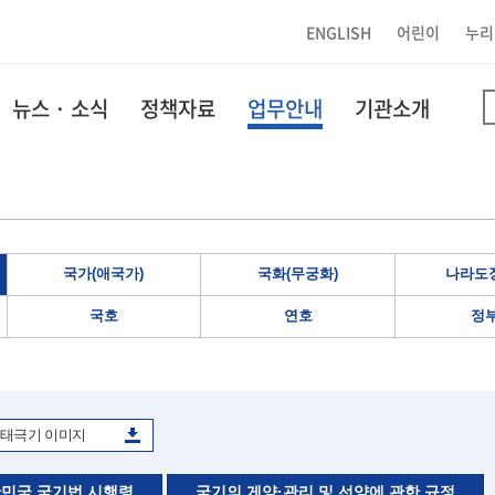
ENGLISH
어린이
누리
뉴스 · 소식
정책자료
업무안내
기관소개
국가(애국가)
국화(무궁화)
나라도장
국호
연호
정
태극기 이미지
민국 국기법 시행령
국기의 게양·관리 및 선양에 관한 규정