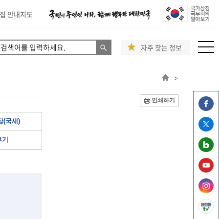
집 안내지도
자주 찾는 정보
>
인쇄하기
(국새)
부기