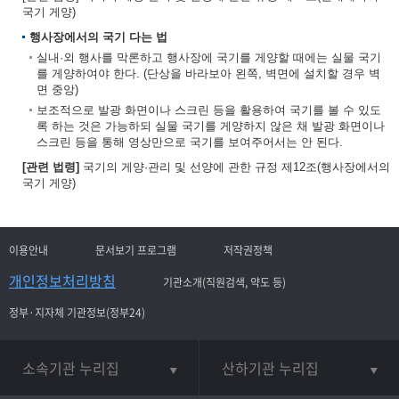
국기 게양)
행사장에서의 국기 다는 법
실내·외 행사를 막론하고 행사장에 국기를 게양할 때에는 실물 국기
를 게양하여야 한다. (단상을 바라보아 왼쪽, 벽면에 설치할 경우 벽
면 중앙)
보조적으로 발광 화면이나 스크린 등을 활용하여 국기를 볼 수 있도
록 하는 것은 가능하되 실물 국기를 게양하지 않은 채 발광 화면이나
스크린 등을 통해 영상만으로 국기를 보여주어서는 안 된다.
[관련 법령]
국기의 게양·관리 및 선양에 관한 규정 제12조(행사장에서의
국기 게양)
이용안내
문서보기 프로그램
저작권정책
개인정보처리방침
기관소개(직원검색, 약도 등)
정부·지자체 기관정보(정부24)
소속기관 누리집
산하기관 누리집