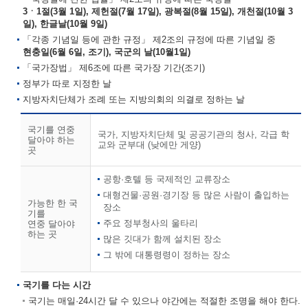
3ㆍ1절(3월 1일), 제헌절(7월 17일), 광복절(8월 15일), 개천절(10월 3
일), 한글날(10월 9일)
「각종 기념일 등에 관한 규정」 제2조의 규정에 따른 기념일 중
현충일(6월 6일, 조기), 국군의 날(10월1일)
「국가장법」 제6조에 따른 국가장 기간(조기)
정부가 따로 지정한 날
지방자치단체가 조례 또는 지방의회의 의결로 정하는 날
국기를 연중
국가, 지방자치단체 및 공공기관의 청사, 각급 학
달아야 하는
교와 군부대 (낮에만 게양)
곳
공항·호텔 등 국제적인 교류장소
대형건물·공원·경기장 등 많은 사람이 출입하는
가능한 한 국
장소
기를
주요 정부청사의 울타리
연중 달아야
하는 곳
많은 깃대가 함께 설치된 장소
그 밖에 대통령령이 정하는 장소
국기를 다는 시간
국기는 매일·24시간 달 수 있으나 야간에는 적절한 조명을 해야 한다.