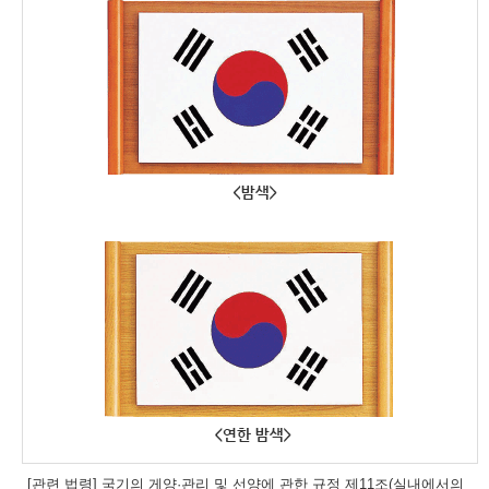
[관련 법령] 국기의 게양·관리 및 선양에 관한 규정 제11조(실내에서의