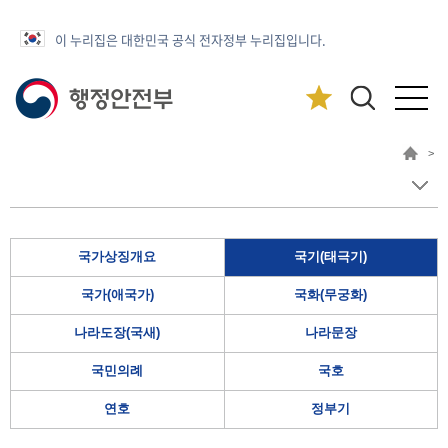
이 누리집은 대한민국 공식 전자정부 누리집입니다.
>
국가상징개요
국기(태극기)
국가(애국가)
국화(무궁화)
나라도장(국새)
나라문장
국민의례
국호
연호
정부기