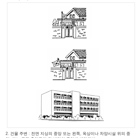
2. 건물 주변 : 전면 지상의 중앙 또는 왼쪽, 옥상이나 차양시설 위의 중