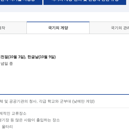
제작
국기의 게양
국기의 관
개천절(10월 3일), 한글날(10월 9일)
기념일 중
체 및 공공기관의 청사, 각급 학교와 군부대 (낮에만 게양)
국제적인 교류장소
경기장 등 많은 사람이 출입하는 장소
 울타리