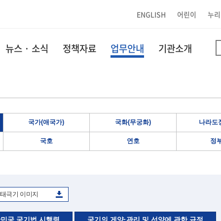
ENGLISH
어린이
누리
뉴스 · 소식
정책자료
업무안내
기관소개
국가(애국가)
국화(무궁화)
나라도장
국호
연호
정
태극기 이미지
민국 국기법 시행령
국기의 게양·관리 및 선양에 관한 규정