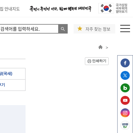
집 안내지도
자주 찾는 정보
>
인쇄하기
(국새)
부기