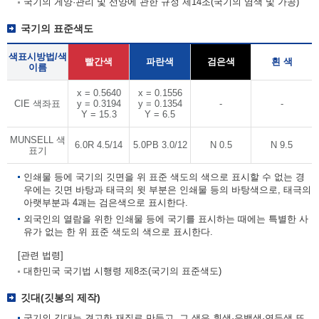
국기의 게양·관리 및 선양에 관한 규정 제14조(국기의 염색 및 가공)
국기의 표준색도
색표시방법/색
빨간색
파란색
검은색
흰 색
이름
x = 0.5640
x = 0.1556
CIE 색좌표
y = 0.3194
y = 0.1354
-
-
Y = 15.3
Y = 6.5
MUNSELL 색
6.0R 4.5/14
5.0PB 3.0/12
N 0.5
N 9.5
표기
인쇄물 등에 국기의 깃면을 위 표준 색도의 색으로 표시할 수 없는 경
우에는 깃면 바탕과 태극의 윗 부분은 인쇄물 등의 바탕색으로, 태극의
아랫부분과 4괘는 검은색으로 표시한다.
외국인의 열람을 위한 인쇄물 등에 국기를 표시하는 때에는 특별한 사
유가 없는 한 위 표준 색도의 색으로 표시한다.
[관련 법령]
대한민국 국기법 시행령 제8조(국기의 표준색도)
깃대(깃봉의 제작)
국기의 깃대는 견고한 재질로 만들고, 그 색은 흰색·은백색·연두색 또