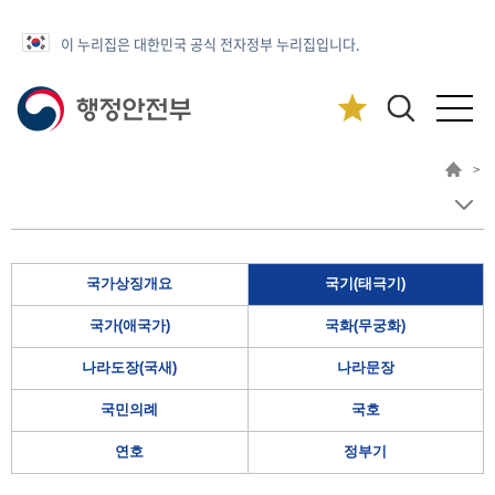
이 누리집은 대한민국 공식 전자정부 누리집입니다.
>
국가상징개요
국기(태극기)
국가(애국가)
국화(무궁화)
나라도장(국새)
나라문장
국민의례
국호
연호
정부기