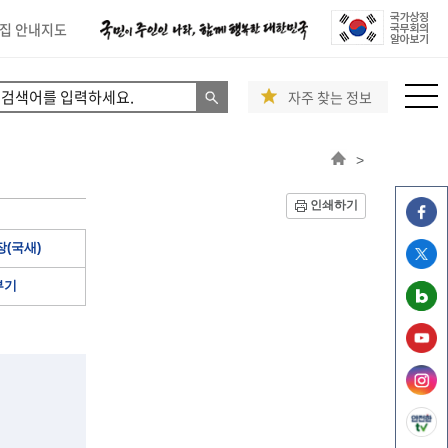
집 안내지도
자주 찾는 정보
>
인쇄하기
(국새)
부기