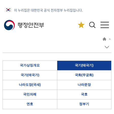
이 누리집은 대한민국 공식 전자정부 누리집입니다.
>
국가상징개요
국기(태극기)
국가(애국가)
국화(무궁화)
나라도장(국새)
나라문장
국민의례
국호
연호
정부기