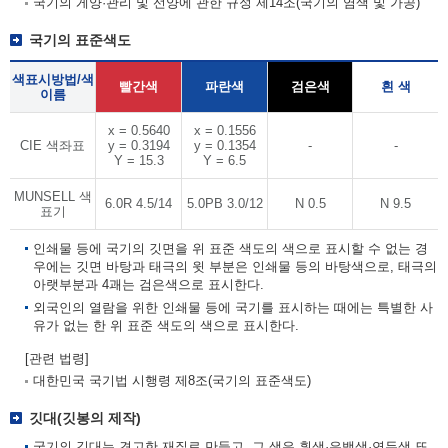
국기의 게양·관리 및 선양에 관한 규정 제14조(국기의 염색 및 가공)
국기의 표준색도
색표시방법/색
빨간색
파란색
검은색
흰 색
이름
x = 0.5640
x = 0.1556
CIE 색좌표
y = 0.3194
y = 0.1354
-
-
Y = 15.3
Y = 6.5
MUNSELL 색
6.0R 4.5/14
5.0PB 3.0/12
N 0.5
N 9.5
표기
인쇄물 등에 국기의 깃면을 위 표준 색도의 색으로 표시할 수 없는 경
우에는 깃면 바탕과 태극의 윗 부분은 인쇄물 등의 바탕색으로, 태극의
아랫부분과 4괘는 검은색으로 표시한다.
외국인의 열람을 위한 인쇄물 등에 국기를 표시하는 때에는 특별한 사
유가 없는 한 위 표준 색도의 색으로 표시한다.
[관련 법령]
대한민국 국기법 시행령 제8조(국기의 표준색도)
깃대(깃봉의 제작)
국기의 깃대는 견고한 재질로 만들고, 그 색은 흰색·은백색·연두색 또