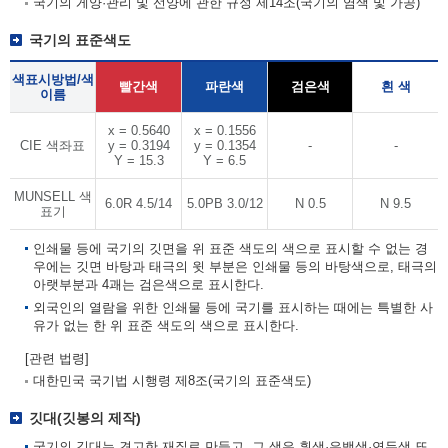
국기의 게양·관리 및 선양에 관한 규정 제14조(국기의 염색 및 가공)
국기의 표준색도
색표시방법/색
빨간색
파란색
검은색
흰 색
이름
x = 0.5640
x = 0.1556
CIE 색좌표
y = 0.3194
y = 0.1354
-
-
Y = 15.3
Y = 6.5
MUNSELL 색
6.0R 4.5/14
5.0PB 3.0/12
N 0.5
N 9.5
표기
인쇄물 등에 국기의 깃면을 위 표준 색도의 색으로 표시할 수 없는 경
우에는 깃면 바탕과 태극의 윗 부분은 인쇄물 등의 바탕색으로, 태극의
아랫부분과 4괘는 검은색으로 표시한다.
외국인의 열람을 위한 인쇄물 등에 국기를 표시하는 때에는 특별한 사
유가 없는 한 위 표준 색도의 색으로 표시한다.
[관련 법령]
대한민국 국기법 시행령 제8조(국기의 표준색도)
깃대(깃봉의 제작)
국기의 깃대는 견고한 재질로 만들고, 그 색은 흰색·은백색·연두색 또