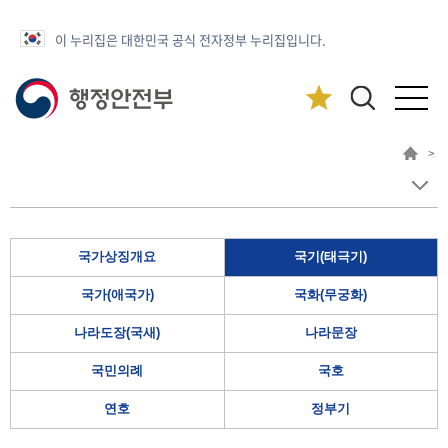
이 누리집은 대한민국 공식 전자정부 누리집입니다.
>
국가상징개요
국기(태극기)
국가(애국가)
국화(무궁화)
나라도장(국새)
나라문장
국민의례
국호
연호
정부기