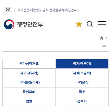
이 누리집은 대한민국 공식 전자정부 누리집입니다.
>
국가상징개요
국기(태극기)
국가(애국가)
국화(무궁화)
나라도장(국새)
나라문장
국민의례
국호
연호
정부기