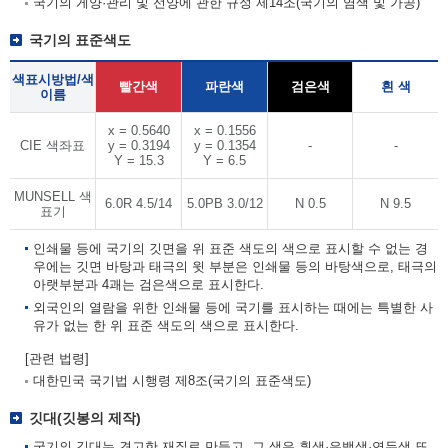
국기의 게양·관리 및 선양에 관한 규정 제14조(국기의 염색 및 가공)
국기의 표준색도
색표시방법/색
빨간색
파란색
검은색
흰 색
이름
x = 0.5640
x = 0.1556
CIE 색좌표
y = 0.3194
y = 0.1354
-
-
Y = 15.3
Y = 6.5
MUNSELL 색
6.0R 4.5/14
5.0PB 3.0/12
N 0.5
N 9.5
표기
인쇄물 등에 국기의 깃면을 위 표준 색도의 색으로 표시할 수 없는 경
우에는 깃면 바탕과 태극의 윗 부분은 인쇄물 등의 바탕색으로, 태극의
아랫부분과 4괘는 검은색으로 표시한다.
외국인의 열람을 위한 인쇄물 등에 국기를 표시하는 때에는 특별한 사
유가 없는 한 위 표준 색도의 색으로 표시한다.
[관련 법령]
대한민국 국기법 시행령 제8조(국기의 표준색도)
깃대(깃봉의 제작)
국기의 깃대는 견고한 재질로 만들고, 그 색은 흰색·은백색·연두색 또