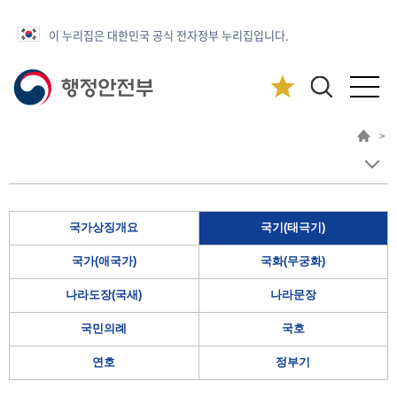
이 누리집은 대한민국 공식 전자정부 누리집입니다.
>
국가상징개요
국기(태극기)
국가(애국가)
국화(무궁화)
나라도장(국새)
나라문장
국민의례
국호
연호
정부기