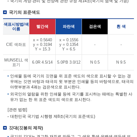
국기의 게양·관리 및 선양에 관한 규정 제14조(국기의 염색 및 가공)
국기의 표준색도
색표시방법/색
빨간색
파란색
검은색
흰 색
이름
x = 0.5640
x = 0.1556
CIE 색좌표
y = 0.3194
y = 0.1354
-
-
Y = 15.3
Y = 6.5
MUNSELL 색
6.0R 4.5/14
5.0PB 3.0/12
N 0.5
N 9.5
표기
인쇄물 등에 국기의 깃면을 위 표준 색도의 색으로 표시할 수 없는 경
우에는 깃면 바탕과 태극의 윗 부분은 인쇄물 등의 바탕색으로, 태극의
아랫부분과 4괘는 검은색으로 표시한다.
외국인의 열람을 위한 인쇄물 등에 국기를 표시하는 때에는 특별한 사
유가 없는 한 위 표준 색도의 색으로 표시한다.
[관련 법령]
대한민국 국기법 시행령 제8조(국기의 표준색도)
깃대(깃봉의 제작)
국기의 깃대는 견고한 재질로 만들고, 그 색은 흰색·은백색·연두색 또