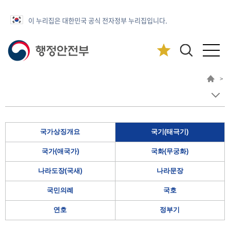
이 누리집은 대한민국 공식 전자정부 누리집입니다.
>
국가상징개요
국기(태극기)
국가(애국가)
국화(무궁화)
나라도장(국새)
나라문장
국민의례
국호
연호
정부기