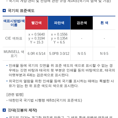
국기의 게양·관리 및 선양에 관한 규정 제14조(국기의 염색 및 가공)
국기의 표준색도
색표시방법/색
빨간색
파란색
검은색
흰 색
이름
x = 0.5640
x = 0.1556
CIE 색좌표
y = 0.3194
y = 0.1354
-
-
Y = 15.3
Y = 6.5
MUNSELL 색
6.0R 4.5/14
5.0PB 3.0/12
N 0.5
N 9.5
표기
인쇄물 등에 국기의 깃면을 위 표준 색도의 색으로 표시할 수 없는 경
우에는 깃면 바탕과 태극의 윗 부분은 인쇄물 등의 바탕색으로, 태극의
아랫부분과 4괘는 검은색으로 표시한다.
외국인의 열람을 위한 인쇄물 등에 국기를 표시하는 때에는 특별한 사
유가 없는 한 위 표준 색도의 색으로 표시한다.
[관련 법령]
대한민국 국기법 시행령 제8조(국기의 표준색도)
깃대(깃봉의 제작)
국기의 깃대는 견고한 재질로 만들고, 그 색은 흰색·은백색·연두색 또