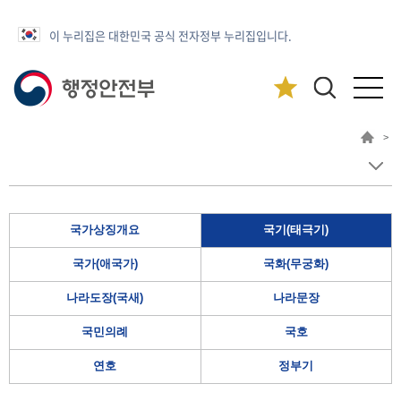
이 누리집은 대한민국 공식 전자정부 누리집입니다.
>
국가상징개요
국기(태극기)
국가(애국가)
국화(무궁화)
나라도장(국새)
나라문장
국민의례
국호
연호
정부기