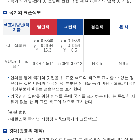
국기의 게양·관리 및 선양에 관한 규정 제14조(국기의 염색 및 가공)
국기의 표준색도
색표시방법/색
빨간색
파란색
검은색
흰 색
이름
x = 0.5640
x = 0.1556
CIE 색좌표
y = 0.3194
y = 0.1354
-
-
Y = 15.3
Y = 6.5
MUNSELL 색
6.0R 4.5/14
5.0PB 3.0/12
N 0.5
N 9.5
표기
인쇄물 등에 국기의 깃면을 위 표준 색도의 색으로 표시할 수 없는 경
우에는 깃면 바탕과 태극의 윗 부분은 인쇄물 등의 바탕색으로, 태극의
아랫부분과 4괘는 검은색으로 표시한다.
외국인의 열람을 위한 인쇄물 등에 국기를 표시하는 때에는 특별한 사
유가 없는 한 위 표준 색도의 색으로 표시한다.
[관련 법령]
대한민국 국기법 시행령 제8조(국기의 표준색도)
깃대(깃봉의 제작)
국기의 깃대는 견고한 재질로 만들고, 그 색은 흰색·은백색·연두색 또