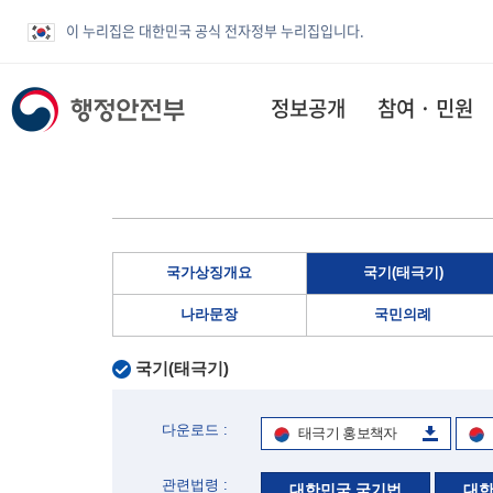
이 누리집은 대한민국 공식 전자정부 누리집입니다.
정보공개
참여 · 민원
국가상징개요
국기(태극기)
나라문장
국민의례
국기(태극기)
다운로드 :
태극기 홍보책자
관련법령 :
대한민국 국기법
대한