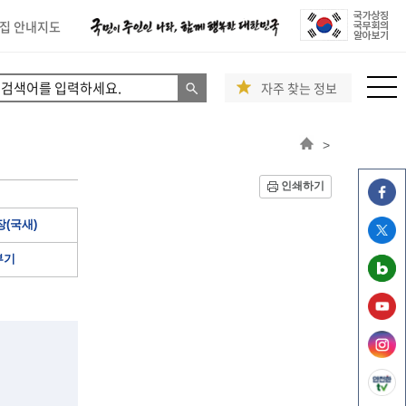
집 안내지도
자주 찾는 정보
>
인쇄하기
(국새)
부기