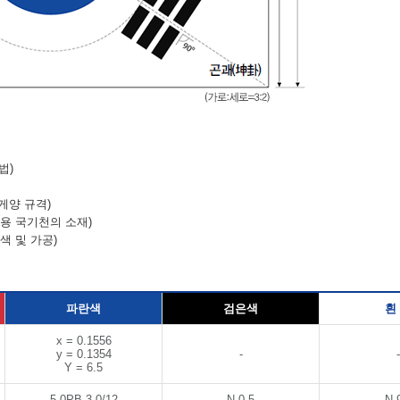
법)
게양 규격)
양용 국기천의 소재)
색 및 가공)
파란색
검은색
흰
x = 0.1556
y = 0.1354
-
-
Y = 6.5
5.0PB 3.0/12
N 0.5
N 