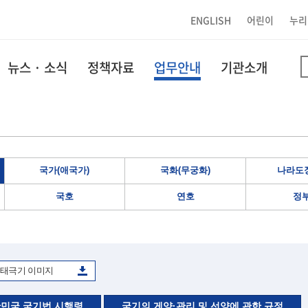
ENGLISH
어린이
누리
뉴스 · 소식
정책자료
업무안내
기관소개
국가(애국가)
국화(무궁화)
나라도장
국호
연호
정
태극기 이미지
민국 국기법 시행령
국기의 게양·관리 및 선양에 관한 규정