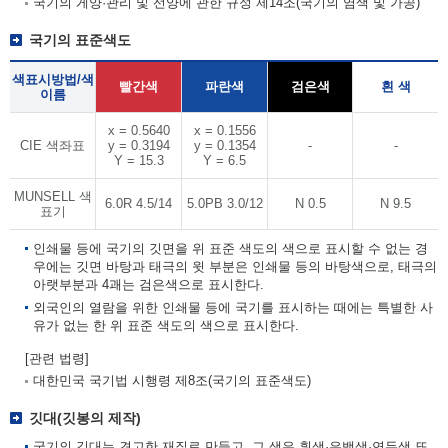
국기의 게양·관리 및 선양에 관한 규정 제14조(국기의 염색 및 가공)
국기의 표준색도
색표시방법/색
빨간색
파란색
검은색
흰 색
이름
x = 0.5640
x = 0.1556
CIE 색좌표
y = 0.3194
y = 0.1354
-
-
Y = 15.3
Y = 6.5
MUNSELL 색
6.0R 4.5/14
5.0PB 3.0/12
N 0.5
N 9.5
표기
인쇄물 등에 국기의 깃면을 위 표준 색도의 색으로 표시할 수 없는 경
우에는 깃면 바탕과 태극의 윗 부분은 인쇄물 등의 바탕색으로, 태극의
아랫부분과 4괘는 검은색으로 표시한다.
외국인의 열람을 위한 인쇄물 등에 국기를 표시하는 때에는 특별한 사
유가 없는 한 위 표준 색도의 색으로 표시한다.
[관련 법령]
대한민국 국기법 시행령 제8조(국기의 표준색도)
깃대(깃봉의 제작)
국기의 깃대는 견고한 재질로 만들고, 그 색은 흰색·은백색·연두색 또