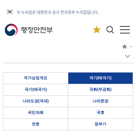
이 누리집은 대한민국 공식 전자정부 누리집입니다.
>
국가상징개요
국기(태극기)
국가(애국가)
국화(무궁화)
나라도장(국새)
나라문장
국민의례
국호
연호
정부기