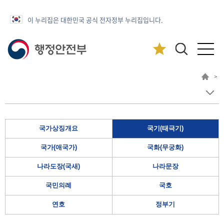
이 누리집은 대한민국 공식 전자정부 누리집입니다.
>
국가상징개요
국기(태극기)
국가(애국가)
국화(무궁화)
나라도장(국새)
나라문장
국민의례
국호
연호
정부기