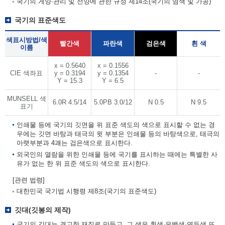
국기의 게양·관리 및 선양에 관한 규정 제14조(국기의 염색 및 가공)
국기의 표준색도
색표시방법/색
빨간색
파란색
검은색
흰 색
이름
x = 0.5640
x = 0.1556
CIE 색좌표
y = 0.3194
y = 0.1354
-
-
Y = 15.3
Y = 6.5
MUNSELL 색
6.0R 4.5/14
5.0PB 3.0/12
N 0.5
N 9.5
표기
인쇄물 등에 국기의 깃면을 위 표준 색도의 색으로 표시할 수 없는 경
우에는 깃면 바탕과 태극의 윗 부분은 인쇄물 등의 바탕색으로, 태극의
아랫부분과 4괘는 검은색으로 표시한다.
외국인의 열람을 위한 인쇄물 등에 국기를 표시하는 때에는 특별한 사
유가 없는 한 위 표준 색도의 색으로 표시한다.
[관련 법령]
대한민국 국기법 시행령 제8조(국기의 표준색도)
깃대(깃봉의 제작)
국기의 깃대는 견고한 재질로 만들고, 그 색은 흰색·은백색·연두색 또