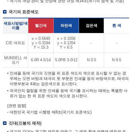
국기의 게양·관리 및 선양에 관한 규정 제14조(국기의 염색 및 가공)
국기의 표준색도
색표시방법/색
빨간색
파란색
검은색
흰 색
이름
x = 0.5640
x = 0.1556
CIE 색좌표
y = 0.3194
y = 0.1354
-
-
Y = 15.3
Y = 6.5
MUNSELL 색
6.0R 4.5/14
5.0PB 3.0/12
N 0.5
N 9.5
표기
인쇄물 등에 국기의 깃면을 위 표준 색도의 색으로 표시할 수 없는 경
우에는 깃면 바탕과 태극의 윗 부분은 인쇄물 등의 바탕색으로, 태극의
아랫부분과 4괘는 검은색으로 표시한다.
외국인의 열람을 위한 인쇄물 등에 국기를 표시하는 때에는 특별한 사
유가 없는 한 위 표준 색도의 색으로 표시한다.
[관련 법령]
대한민국 국기법 시행령 제8조(국기의 표준색도)
깃대(깃봉의 제작)
국기의 깃대는 견고한 재질로 만들고, 그 색은 흰색·은백색·연두색 또