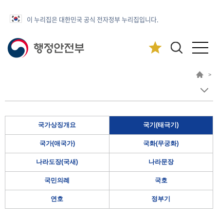
이 누리집은 대한민국 공식 전자정부 누리집입니다.
>
국가상징개요
국기(태극기)
국가(애국가)
국화(무궁화)
나라도장(국새)
나라문장
국민의례
국호
연호
정부기