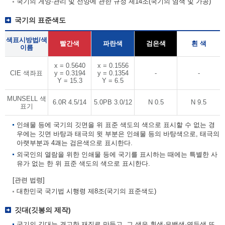
국기의 게양·관리 및 선양에 관한 규정 제14조(국기의 염색 및 가공)
국기의 표준색도
색표시방법/색
빨간색
파란색
검은색
흰 색
이름
x = 0.5640
x = 0.1556
CIE 색좌표
y = 0.3194
y = 0.1354
-
-
Y = 15.3
Y = 6.5
MUNSELL 색
6.0R 4.5/14
5.0PB 3.0/12
N 0.5
N 9.5
표기
인쇄물 등에 국기의 깃면을 위 표준 색도의 색으로 표시할 수 없는 경
우에는 깃면 바탕과 태극의 윗 부분은 인쇄물 등의 바탕색으로, 태극의
아랫부분과 4괘는 검은색으로 표시한다.
외국인의 열람을 위한 인쇄물 등에 국기를 표시하는 때에는 특별한 사
유가 없는 한 위 표준 색도의 색으로 표시한다.
[관련 법령]
대한민국 국기법 시행령 제8조(국기의 표준색도)
깃대(깃봉의 제작)
국기의 깃대는 견고한 재질로 만들고, 그 색은 흰색·은백색·연두색 또