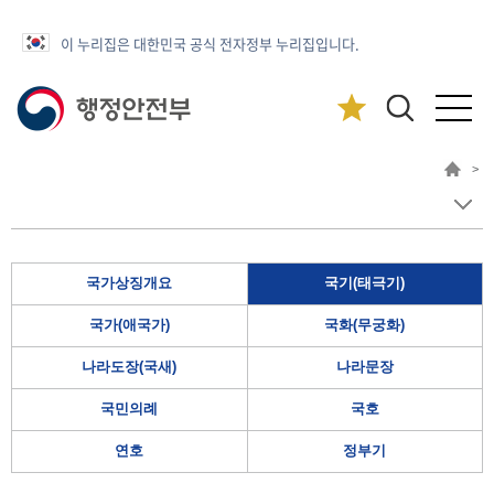
이 누리집은 대한민국 공식 전자정부 누리집입니다.
>
국가상징개요
국기(태극기)
국가(애국가)
국화(무궁화)
나라도장(국새)
나라문장
국민의례
국호
연호
정부기