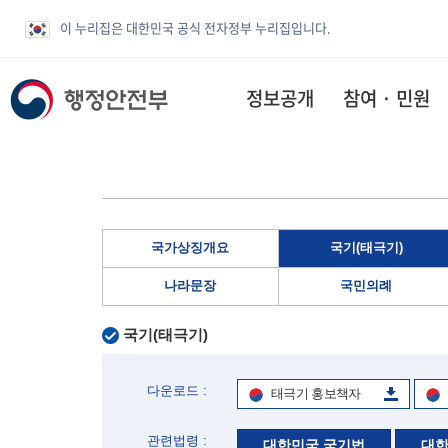
이 누리집은 대한민국 공식 전자정부 누리집입니다.
정보공개
참여 · 민원
국가상징개요
국기(태극기)
나라문장
국민의례
국기(태극기)
다운로드 :
태극기 홍보책자
관련법령 :
대한민국 국기법
대한