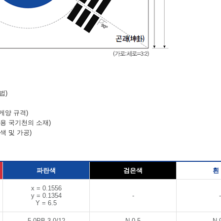
법)
게양 규격)
양용 국기천의 소재)
색 및 가공)
파란색
검은색
흰
x = 0.1556
y = 0.1354
-
-
Y = 6.5
5.0PB 3.0/12
N 0.5
N 