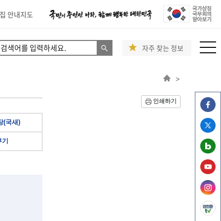
집 안내지도
자주 찾는 정보
>
인쇄하기
(국새)
부기