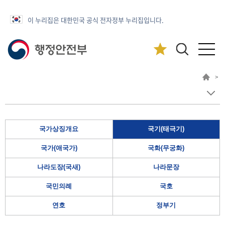
이 누리집은 대한민국 공식 전자정부 누리집입니다.
>
국가상징개요
국기(태극기)
국가(애국가)
국화(무궁화)
나라도장(국새)
나라문장
국민의례
국호
연호
정부기