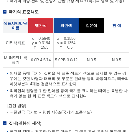
국기의 게양·관리 및 선양에 관한 규정 제14조(국기의 염색 및 가공)
국기의 표준색도
색표시방법/색
빨간색
파란색
검은색
흰 색
이름
x = 0.5640
x = 0.1556
CIE 색좌표
y = 0.3194
y = 0.1354
-
-
Y = 15.3
Y = 6.5
MUNSELL 색
6.0R 4.5/14
5.0PB 3.0/12
N 0.5
N 9.5
표기
인쇄물 등에 국기의 깃면을 위 표준 색도의 색으로 표시할 수 없는 경
우에는 깃면 바탕과 태극의 윗 부분은 인쇄물 등의 바탕색으로, 태극의
아랫부분과 4괘는 검은색으로 표시한다.
외국인의 열람을 위한 인쇄물 등에 국기를 표시하는 때에는 특별한 사
유가 없는 한 위 표준 색도의 색으로 표시한다.
[관련 법령]
대한민국 국기법 시행령 제8조(국기의 표준색도)
깃대(깃봉의 제작)
국기의 깃대는 견고한 재질로 만들고, 그 색은 흰색·은백색·연두색 또