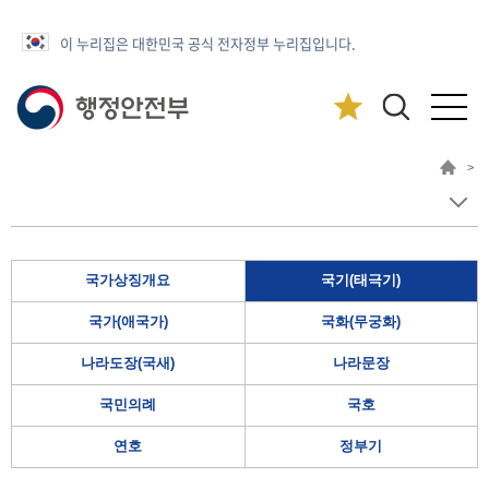
이 누리집은 대한민국 공식 전자정부 누리집입니다.
>
국가상징개요
국기(태극기)
국가(애국가)
국화(무궁화)
나라도장(국새)
나라문장
국민의례
국호
연호
정부기