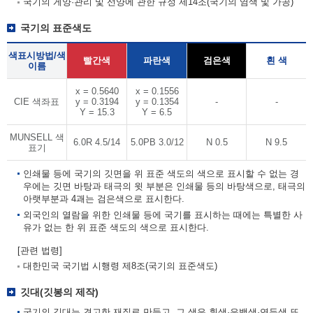
국기의 게양·관리 및 선양에 관한 규정 제14조(국기의 염색 및 가공)
국기의 표준색도
색표시방법/색
빨간색
파란색
검은색
흰 색
이름
x = 0.5640
x = 0.1556
CIE 색좌표
y = 0.3194
y = 0.1354
-
-
Y = 15.3
Y = 6.5
MUNSELL 색
6.0R 4.5/14
5.0PB 3.0/12
N 0.5
N 9.5
표기
인쇄물 등에 국기의 깃면을 위 표준 색도의 색으로 표시할 수 없는 경
우에는 깃면 바탕과 태극의 윗 부분은 인쇄물 등의 바탕색으로, 태극의
아랫부분과 4괘는 검은색으로 표시한다.
외국인의 열람을 위한 인쇄물 등에 국기를 표시하는 때에는 특별한 사
유가 없는 한 위 표준 색도의 색으로 표시한다.
[관련 법령]
대한민국 국기법 시행령 제8조(국기의 표준색도)
깃대(깃봉의 제작)
국기의 깃대는 견고한 재질로 만들고, 그 색은 흰색·은백색·연두색 또