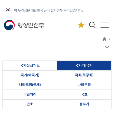
이 누리집은 대한민국 공식 전자정부 누리집입니다.
>
국가상징개요
국기(태극기)
국가(애국가)
국화(무궁화)
나라도장(국새)
나라문장
국민의례
국호
연호
정부기