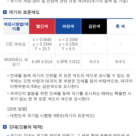
국기의 게양·관리 및 선양에 관한 규정 제14조(국기의 염색 및 가공)
국기의 표준색도
색표시방법/색
빨간색
파란색
검은색
흰 색
이름
x = 0.5640
x = 0.1556
CIE 색좌표
y = 0.3194
y = 0.1354
-
-
Y = 15.3
Y = 6.5
MUNSELL 색
6.0R 4.5/14
5.0PB 3.0/12
N 0.5
N 9.5
표기
인쇄물 등에 국기의 깃면을 위 표준 색도의 색으로 표시할 수 없는 경
우에는 깃면 바탕과 태극의 윗 부분은 인쇄물 등의 바탕색으로, 태극의
아랫부분과 4괘는 검은색으로 표시한다.
외국인의 열람을 위한 인쇄물 등에 국기를 표시하는 때에는 특별한 사
유가 없는 한 위 표준 색도의 색으로 표시한다.
[관련 법령]
대한민국 국기법 시행령 제8조(국기의 표준색도)
깃대(깃봉의 제작)
국기의 깃대는 견고한 재질로 만들고, 그 색은 흰색·은백색·연두색 또