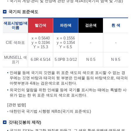
국기의 게양·관리 및 선양에 관한 규정 제14조(국기의 염색 및 가공)
국기의 표준색도
색표시방법/색
빨간색
파란색
검은색
흰 색
이름
x = 0.5640
x = 0.1556
CIE 색좌표
y = 0.3194
y = 0.1354
-
-
Y = 15.3
Y = 6.5
MUNSELL 색
6.0R 4.5/14
5.0PB 3.0/12
N 0.5
N 9.5
표기
인쇄물 등에 국기의 깃면을 위 표준 색도의 색으로 표시할 수 없는 경
우에는 깃면 바탕과 태극의 윗 부분은 인쇄물 등의 바탕색으로, 태극의
아랫부분과 4괘는 검은색으로 표시한다.
외국인의 열람을 위한 인쇄물 등에 국기를 표시하는 때에는 특별한 사
유가 없는 한 위 표준 색도의 색으로 표시한다.
[관련 법령]
대한민국 국기법 시행령 제8조(국기의 표준색도)
깃대(깃봉의 제작)
국기의 깃대는 견고한 재질로 만들고, 그 색은 흰색·은백색·연두색 또