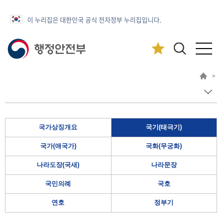
이 누리집은 대한민국 공식 전자정부 누리집입니다.
>
국가상징개요
국기(태극기)
국가(애국가)
국화(무궁화)
나라도장(국새)
나라문장
국민의례
국호
연호
정부기