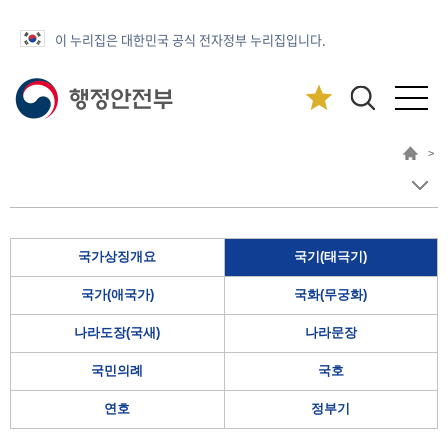
이 누리집은 대한민국 공식 전자정부 누리집입니다.
>
국가상징개요
국기(태극기)
국가(애국가)
국화(무궁화)
나라도장(국새)
나라문장
국민의례
국호
연호
정부기