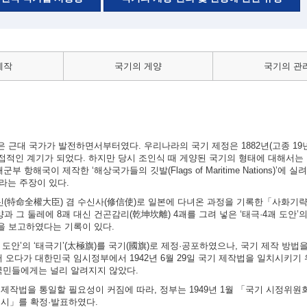
제작
국기의 게양
국기의 관
근대 국가가 발전하면서부터였다. 우리나라의 국기 제정은 1882년(고종 19년)
적인 계기가 되었다. 하지만 당시 조인식 때 게양된 국기의 형태에 대해서는 
 항해국이 제작한 ‘해상국가들의 깃발(Flags of Maritime Nations)’에 
이라는 주장이 있다.
대신(特命全權大臣) 겸 수신사(修信使)로 일본에 다녀온 과정을 기록한「사화기
과 그 둘레에 8괘 대신 건곤감리(乾坤坎離) 4괘를 그려 넣은 ‘태극·4괘 도안’
실을 보고하였다는 기록이 있다.
4괘 도안’의 ‘태극기’(太極旗)를 국기(國旗)로 제정·공포하였으나, 국기 제작 방
 오다가 대한민국 임시정부에서 1942년 6월 29일 국기 제작법을 일치시키기
국민들에게는 널리 알려지지 않았다.
의 제작법을 통일할 필요성이 커짐에 따라, 정부는 1949년 1월 「국기 시정위
 고시」를 확정·발표하였다.