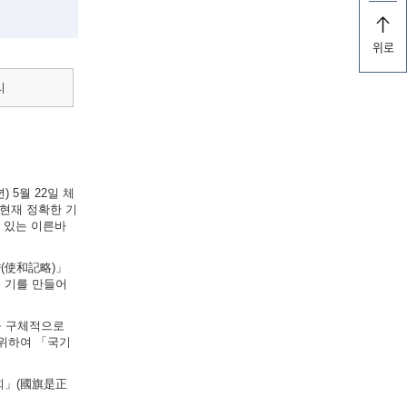
위로
리
 5월 22일 체
현재 정확한 기
실려 있는 이른바
략(使和記略)」
의 기를 만들어
법을 구체적으로
 위하여 「국기
원회」(國旗是正