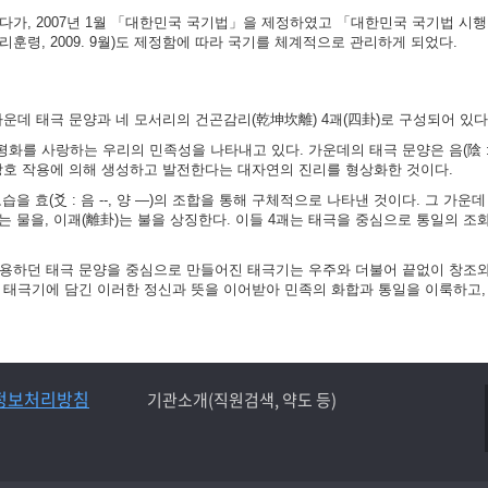
가, 2007년 1월 「대한민국 국기법」을 제정하였고 「대한민국 국기법 시행령」
훈령, 2009. 9월)도 제정함에 따라 국기를 체계적으로 관리하게 되었다.
가운데 태극 문양과 네 모서리의 건곤감리(乾坤坎離) 4괘(四卦)로 구성되어 있다
화를 사랑하는 우리의 민족성을 나타내고 있다. 가운데의 태극 문양은 음(陰 :
 상호 작용에 의해 생성하고 발전한다는 대자연의 진리를 형상화한 것이다.
 효(爻 : 음 --, 양 ―)의 조합을 통해 구체적으로 나타낸 것이다. 그 가운데
)는 물을, 이괘(離卦)는 불을 상징한다. 이들 4괘는 태극을 중심으로 통일의 조
사용하던 태극 문양을 중심으로 만들어진 태극기는 우주와 더불어 끝없이 창조
는 태극기에 담긴 이러한 정신과 뜻을 이어받아 민족의 화합과 통일을 이룩하고,
정보처리방침
기관소개(직원검색, 약도 등)