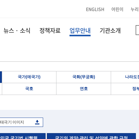
ENGLISH
어린이
누리
뉴스 · 소식
정책자료
업무안내
기관소개
국가(애국가)
국화(무궁화)
나라도장
국호
연호
정
태극기 이미지
민국 국기법 시행령
국기의 게양·관리 및 선양에 관한 규정