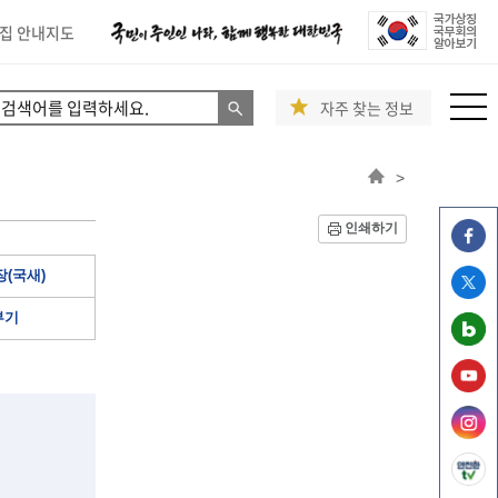
집 안내지도
자주 찾는 정보
>
인쇄하기
(국새)
부기