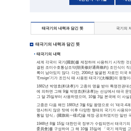
태극기의 내력과 담긴 뜻
국기의 
태극기의 내력과 담긴 뜻
태극기의 내력
세계 각국이 국기(國旗)를 제정하여 사용하기 시작한 것은 
결된 조미수호통상조약(朝美修好通商條約) 조인식이 직접
록이 남아있지 않다. 다만, 2004년 발굴된 자료인 미국 해군부
‘Ensign’기가 조인식 때 사용된 태극기(太極旗)의 원형
1882년 박영효(朴泳孝)가 고종의 명을 받아 특명전권
에 의하면 그해 9월 박영효(朴泳孝)는 선상에서 태극 문양
그 달 25일부터 사용하였으며, 10월 3일 본국에 이 사
고종은 다음 해인 1883년 3월 6일 왕명으로 이 ‘태극·
명시하지 않은 탓에 이후 다양한 형태의 국기가 사용되어
통일 양식」(國旗統一樣式)을 제정·공포하였지만 일반 
1948년 8월 15일 대한민국 정부가 수립되면서 태극기
委員會)를 구성하여 그 해 10월 15일에 「국기 제작법