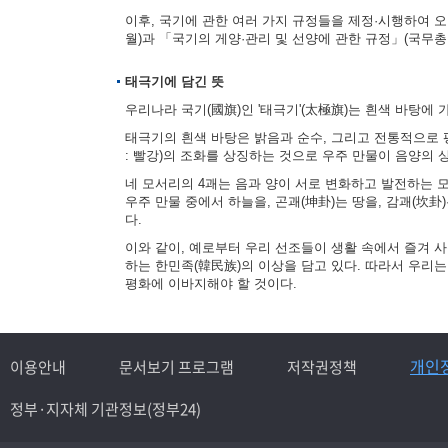
이후, 국기에 관한 여러 가지 규정들을 제정·시행하여 오다
월)과 「국기의 게양·관리 및 선양에 관한 규정」(국무총리
태극기에 담긴 뜻
우리나라 국기(國旗)인 '태극기'(太極旗)는 흰색 바탕에 
태극기의 흰색 바탕은 밝음과 순수, 그리고 전통적으로 평
: 빨강)의 조화를 상징하는 것으로 우주 만물이 음양의
네 모서리의 4괘는 음과 양이 서로 변화하고 발전하는 모습을
우주 만물 중에서 하늘을, 곤괘(坤卦)는 땅을, 감괘(坎卦
다.
이와 같이, 예로부터 우리 선조들이 생활 속에서 즐겨 
하는 한민족(韓民族)의 이상을 담고 있다. 따라서 우리
평화에 이바지해야 할 것이다.
개인
이용안내
문서보기 프로그램
저작권정책
정부·지자체 기관정보(정부24)