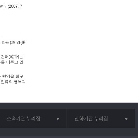
(2007. 7
.
 파랑)과 양(陽
 건괘(乾卦)는
화를 이루고 있
와 번영을 희구
 인류의 행복과
소속기관 누리집
산하기관 누리집