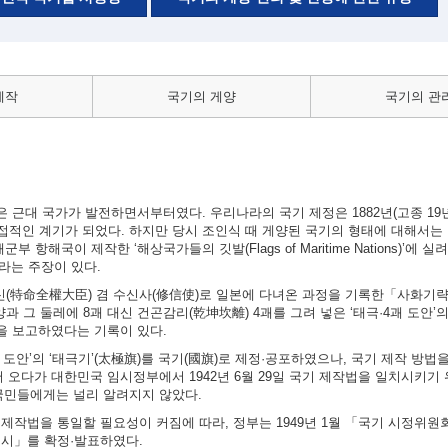
제작
국기의 게양
국기의 관
근대 국가가 발전하면서부터였다. 우리나라의 국기 제정은 1882년(고종 19년)
적인 계기가 되었다. 하지만 당시 조인식 때 게양된 국기의 형태에 대해서는 
 항해국이 제작한 ‘해상국가들의 깃발(Flags of Maritime Nations)’에 
이라는 주장이 있다.
대신(特命全權大臣) 겸 수신사(修信使)로 일본에 다녀온 과정을 기록한「사화기
과 그 둘레에 8괘 대신 건곤감리(乾坤坎離) 4괘를 그려 넣은 ‘태극·4괘 도안’
실을 보고하였다는 기록이 있다.
4괘 도안’의 ‘태극기’(太極旗)를 국기(國旗)로 제정·공포하였으나, 국기 제작 방
 오다가 대한민국 임시정부에서 1942년 6월 29일 국기 제작법을 일치시키기
국민들에게는 널리 알려지지 않았다.
의 제작법을 통일할 필요성이 커짐에 따라, 정부는 1949년 1월 「국기 시정위
 고시」를 확정·발표하였다.