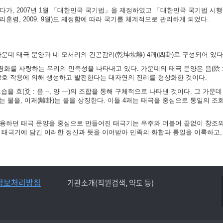
가, 2007년 1월 「대한민국 국기법」을 제정하였고 「대한민국 국기법 시행령」
훈령, 2009. 9월)도 제정함에 따라 국기를 체계적으로 관리하게 되었다.
가운데 태극 문양과 네 모서리의 건곤감리(乾坤坎離) 4괘(四卦)로 구성되어 있다
화를 사랑하는 우리의 민족성을 나타내고 있다. 가운데의 태극 문양은 음(陰 :
 상호 작용에 의해 생성하고 발전한다는 대자연의 진리를 형상화한 것이다.
 효(爻 : 음 --, 양 ―)의 조합을 통해 구체적으로 나타낸 것이다. 그 가운데
)는 물을, 이괘(離卦)는 불을 상징한다. 이들 4괘는 태극을 중심으로 통일의 조
사용하던 태극 문양을 중심으로 만들어진 태극기는 우주와 더불어 끝없이 창조
는 태극기에 담긴 이러한 정신과 뜻을 이어받아 민족의 화합과 통일을 이룩하고,
정보처리방침
기관소개(직원검색, 약도 등)