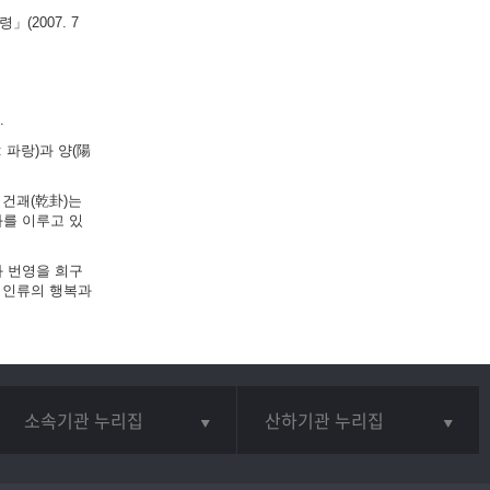
(2007. 7
.
 파랑)과 양(陽
 건괘(乾卦)는
화를 이루고 있
와 번영을 희구
 인류의 행복과
소속기관 누리집
산하기관 누리집