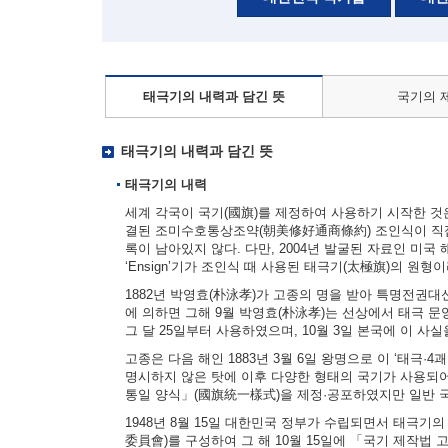
태극기의 내력과 담긴 뜻
국기의 
태극기의 내력과 담긴 뜻
태극기의 내력
세계 각국이 국기(國旗)를 제정하여 사용하기 시작한 것은 
결된 조미수호통상조약(朝美修好通商條約) 조인식이 직접
록이 남아있지 않다. 다만, 2004년 발굴된 자료인 미국 해군부
‘Ensign’기가 조인식 때 사용된 태극기(太極旗)의 원형
1882년 박영효(朴泳孝)가 고종의 명을 받아 특명전권
에 의하면 그해 9월 박영효(朴泳孝)는 선상에서 태극 문양
그 달 25일부터 사용하였으며, 10월 3일 본국에 이 사
고종은 다음 해인 1883년 3월 6일 왕명으로 이 ‘태극·
명시하지 않은 탓에 이후 다양한 형태의 국기가 사용되어
통일 양식」(國旗統一樣式)을 제정·공포하였지만 일반 
1948년 8월 15일 대한민국 정부가 수립되면서 태극기
委員會)를 구성하여 그 해 10월 15일에 「국기 제작법