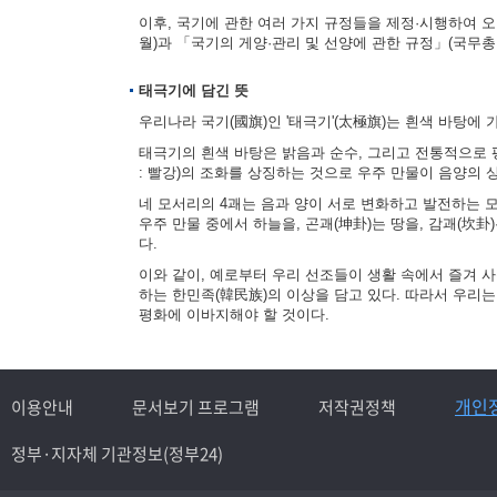
이후, 국기에 관한 여러 가지 규정들을 제정·시행하여 오다
월)과 「국기의 게양·관리 및 선양에 관한 규정」(국무총리
태극기에 담긴 뜻
우리나라 국기(國旗)인 '태극기'(太極旗)는 흰색 바탕에 
태극기의 흰색 바탕은 밝음과 순수, 그리고 전통적으로 평
: 빨강)의 조화를 상징하는 것으로 우주 만물이 음양의
네 모서리의 4괘는 음과 양이 서로 변화하고 발전하는 모습을
우주 만물 중에서 하늘을, 곤괘(坤卦)는 땅을, 감괘(坎卦
다.
이와 같이, 예로부터 우리 선조들이 생활 속에서 즐겨 
하는 한민족(韓民族)의 이상을 담고 있다. 따라서 우리
평화에 이바지해야 할 것이다.
개인
이용안내
문서보기 프로그램
저작권정책
정부·지자체 기관정보(정부24)