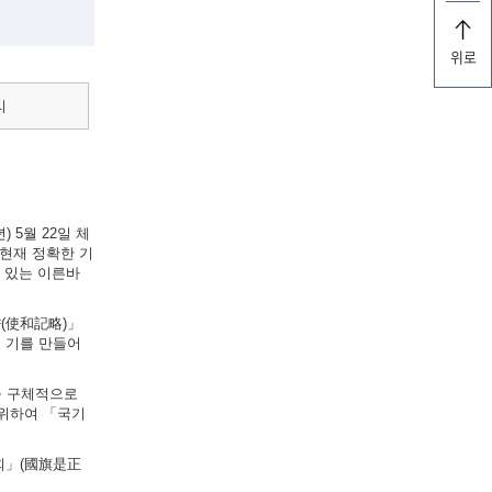
위로
리
 5월 22일 체
현재 정확한 기
실려 있는 이른바
략(使和記略)」
의 기를 만들어
법을 구체적으로
 위하여 「국기
원회」(國旗是正