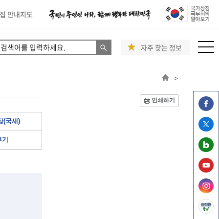
집 안내지도
자주 찾는 정보
>
인쇄하기
(국새)
부기