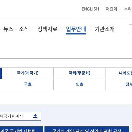
ENGLISH
어린이
누리
뉴스 · 소식
정책자료
업무안내
기관소개
국가(애국가)
국화(무궁화)
나라도장
국호
연호
정
태극기 이미지
민국 국기법 시행령
국기의 게양·관리 및 선양에 관한 규정