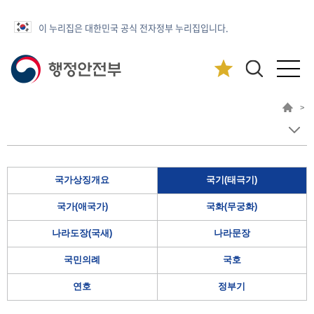
이 누리집은 대한민국 공식 전자정부 누리집입니다.
>
국가상징개요
국기(태극기)
국가(애국가)
국화(무궁화)
나라도장(국새)
나라문장
국민의례
국호
연호
정부기