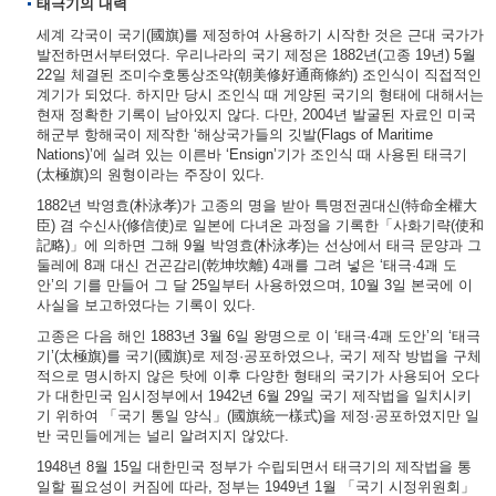
태극기의 내력
세계 각국이 국기(國旗)를 제정하여 사용하기 시작한 것은 근대 국가가
발전하면서부터였다. 우리나라의 국기 제정은 1882년(고종 19년) 5월
22일 체결된 조미수호통상조약(朝美修好通商條約) 조인식이 직접적인
계기가 되었다. 하지만 당시 조인식 때 게양된 국기의 형태에 대해서는
현재 정확한 기록이 남아있지 않다. 다만, 2004년 발굴된 자료인 미국
해군부 항해국이 제작한 ‘해상국가들의 깃발(Flags of Maritime
Nations)’에 실려 있는 이른바 ‘Ensign’기가 조인식 때 사용된 태극기
(太極旗)의 원형이라는 주장이 있다.
1882년 박영효(朴泳孝)가 고종의 명을 받아 특명전권대신(特命全權大
臣) 겸 수신사(修信使)로 일본에 다녀온 과정을 기록한「사화기략(使和
記略)」에 의하면 그해 9월 박영효(朴泳孝)는 선상에서 태극 문양과 그
둘레에 8괘 대신 건곤감리(乾坤坎離) 4괘를 그려 넣은 ‘태극·4괘 도
안’의 기를 만들어 그 달 25일부터 사용하였으며, 10월 3일 본국에 이
사실을 보고하였다는 기록이 있다.
고종은 다음 해인 1883년 3월 6일 왕명으로 이 ‘태극·4괘 도안’의 ‘태극
기’(太極旗)를 국기(國旗)로 제정·공포하였으나, 국기 제작 방법을 구체
적으로 명시하지 않은 탓에 이후 다양한 형태의 국기가 사용되어 오다
가 대한민국 임시정부에서 1942년 6월 29일 국기 제작법을 일치시키
기 위하여 「국기 통일 양식」(國旗統一樣式)을 제정·공포하였지만 일
반 국민들에게는 널리 알려지지 않았다.
1948년 8월 15일 대한민국 정부가 수립되면서 태극기의 제작법을 통
일할 필요성이 커짐에 따라, 정부는 1949년 1월 「국기 시정위원회」