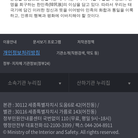
영을 희구하는 한민족(韓民族)의 이상을 담고 있다. 따라서 우리는 태
극기에 담긴 이러한 정신과 뜻을 이어받아 민족의 화합과 통일을 이룩
하고, 인류의 행복과 평화에 이바지해야 할 것이다.
이용안내
문서보기 프로그램
저작권정책
개인정보처리방침
기관소개(직원검색, 약도 등)
정부·지자체 기관정보(정부24)
소속기관 누리집
산하기관 누리집
본관 : 30112 세종특별자치시 도움6로 42(어진동) /
별관 : 30116 세종특별자치시 가름로 143(어진동)
정부민원안내콜센터 국번없이
110
(무료, 평일 9시~18시)
행정안전부 대표전화
02-2100-3399
/ 팩스 044-204-8911
© Ministry of the Interior and Safety. All rights reserved.