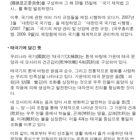
(國旗是正委員會)를 구성하여 그 해 10월 15일에 「국기 제작법 고
시」를 확정·발표하였다.
이후, 국기에 관한 여러 가지 규정들을 제정·시행하여 오다가, 2007년
1월 「대한민국 국기법」을 제정하였고 「대한민국 국기법 시행령」
(2007. 7월)과 「국기의 게양·관리 및 선양에 관한 규정」(국무총리훈
령, 2009. 9월)도 제정함에 따라 국기를 체계적으로 관리하게 되었다.
태극기에 담긴 뜻
우리나라 국기(國旗)인 '태극기'(太極旗)는 흰색 바탕에 가운데 태극 문
양과 네 모서리의 건곤감리(乾坤坎離) 4괘(四卦)로 구성되어 있다.
태극기의 흰색 바탕은 밝음과 순수, 그리고 전통적으로 평화를 사랑하
는 우리의 민족성을 나타내고 있다. 가운데의 태극 문양은 음(陰 : 파
랑)과 양(陽 : 빨강)의 조화를 상징하는 것으로 우주 만물이 음양의 상
호 작용에 의해 생성하고 발전한다는 대자연의 진리를 형상화한 것이
다.
네 모서리의 4괘는 음과 양이 서로 변화하고 발전하는 모습을 효(爻 :
음 --, 양 ―)의 조합을 통해 구체적으로 나타낸 것이다. 그 가운데 건괘
(乾卦)는 우주 만물 중에서 하늘을, 곤괘(坤卦)는 땅을, 감괘(坎卦)는 물
을, 이괘(離卦)는 불을 상징한다. 이들 4괘는 태극을 중심으로 통일의
조화를 이루고 있다.
이와 같이, 예로부터 우리 선조들이 생활 속에서 즐겨 사용하던 태극
문양을 중심으로 만들어진 태극기는 우주와 더불어 끝없이 창조와 번