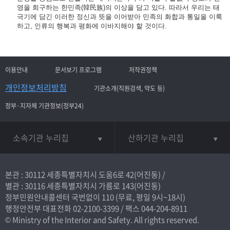
영을 희구하는 한민족(韓民族)의 이상을 담고 있다. 따라서 우리는 태
극기에 담긴 이러한 정신과 뜻을 이어받아 민족의 화합과 통일을 이룩
하고, 인류의 행복과 평화에 이바지해야 할 것이다.
이용안내
문서보기 프로그램
저작권정책
개인정보처리방침
기관소개(직원검색, 약도 등)
정부·지자체 기관정보(정부24)
소속기관 누리집
산하기관 누리집
본관 : 30112 세종특별자치시 도움6로 42(어진동) /
별관 : 30116 세종특별자치시 가름로 143(어진동)
정부민원안내콜센터 국번없이
110
(무료, 평일 9시~18시)
행정안전부 대표전화
02-2100-3399
/ 팩스 044-204-8911
© Ministry of the Interior and Safety. All rights reserved.