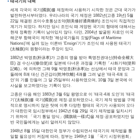
태극기의 내력
세계 각국이 국기(國旗)를 제정하여 사용하기 시작한 것은 근대 국가가
발전하면서부터였다. 우리나라의 국기 제정은 1882년(고종 19년) 5월
22일 체결된 조미수호통상조약(朝美修好通商條約) 조인식이 직접적인
계기가 되었다. 하지만 당시 조인식 때 게양된 국기의 형태에 대해서는
현재 정확한 기록이 남아있지 않다. 다만, 2004년 발굴된 자료인 미국
해군부 항해국이 제작한 ‘해상국가들의 깃발(Flags of Maritime
Nations)’에 실려 있는 이른바 ‘Ensign’기가 조인식 때 사용된 태극기
(太極旗)의 원형이라는 주장이 있다.
1882년 박영효(朴泳孝)가 고종의 명을 받아 특명전권대신(特命全權大
臣) 겸 수신사(修信使)로 일본에 다녀온 과정을 기록한「사화기략(使和
記略)」에 의하면 그해 9월 박영효(朴泳孝)는 선상에서 태극 문양과 그
둘레에 8괘 대신 건곤감리(乾坤坎離) 4괘를 그려 넣은 ‘태극·4괘 도
안’의 기를 만들어 그 달 25일부터 사용하였으며, 10월 3일 본국에 이
사실을 보고하였다는 기록이 있다.
고종은 다음 해인 1883년 3월 6일 왕명으로 이 ‘태극·4괘 도안’의 ‘태극
기’(太極旗)를 국기(國旗)로 제정·공포하였으나, 국기 제작 방법을 구체
적으로 명시하지 않은 탓에 이후 다양한 형태의 국기가 사용되어 오다
가 대한민국 임시정부에서 1942년 6월 29일 국기 제작법을 일치시키
기 위하여 「국기 통일 양식」(國旗統一樣式)을 제정·공포하였지만 일
반 국민들에게는 널리 알려지지 않았다.
1948년 8월 15일 대한민국 정부가 수립되면서 태극기의 제작법을 통
일할 필요성이 커짐에 따라, 정부는 1949년 1월 「국기 시정위원회」