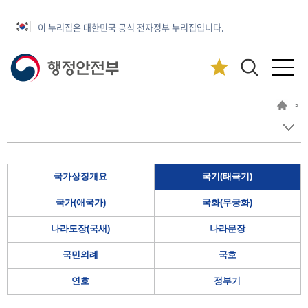
이 누리집은 대한민국 공식 전자정부 누리집입니다.
>
국가상징개요
국기(태극기)
국가(애국가)
국화(무궁화)
나라도장(국새)
나라문장
국민의례
국호
연호
정부기