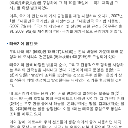
(國旗是正委員會)를 구성하여 그 해 10월 15일에 「국기 제작법 고
시」를 확정·발표하였다.
이후, 국기에 관한 여러 가지 규정들을 제정·시행하여 오다가, 2007년
1월 「대한민국 국기법」을 제정하였고 「대한민국 국기법 시행령」
(2007. 7월)과 「국기의 게양·관리 및 선양에 관한 규정」(국무총리훈
령, 2009. 9월)도 제정함에 따라 국기를 체계적으로 관리하게 되었다.
태극기에 담긴 뜻
우리나라 국기(國旗)인 '태극기'(太極旗)는 흰색 바탕에 가운데 태극 문
양과 네 모서리의 건곤감리(乾坤坎離) 4괘(四卦)로 구성되어 있다.
태극기의 흰색 바탕은 밝음과 순수, 그리고 전통적으로 평화를 사랑하
는 우리의 민족성을 나타내고 있다. 가운데의 태극 문양은 음(陰 : 파
랑)과 양(陽 : 빨강)의 조화를 상징하는 것으로 우주 만물이 음양의 상
호 작용에 의해 생성하고 발전한다는 대자연의 진리를 형상화한 것이
다.
네 모서리의 4괘는 음과 양이 서로 변화하고 발전하는 모습을 효(爻 :
음 --, 양 ―)의 조합을 통해 구체적으로 나타낸 것이다. 그 가운데 건괘
(乾卦)는 우주 만물 중에서 하늘을, 곤괘(坤卦)는 땅을, 감괘(坎卦)는 물
을, 이괘(離卦)는 불을 상징한다. 이들 4괘는 태극을 중심으로 통일의
조화를 이루고 있다.
이와 같이, 예로부터 우리 선조들이 생활 속에서 즐겨 사용하던 태극
문양을 중심으로 만들어진 태극기는 우주와 더불어 끝없이 창조와 번