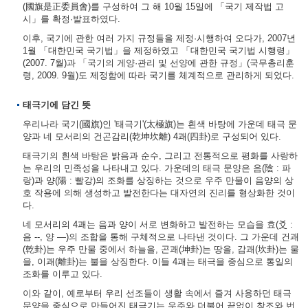
(國旗是正委員會)를 구성하여 그 해 10월 15일에 「국기 제작법 고
시」를 확정·발표하였다.
이후, 국기에 관한 여러 가지 규정들을 제정·시행하여 오다가, 2007년
1월 「대한민국 국기법」을 제정하였고 「대한민국 국기법 시행령」
(2007. 7월)과 「국기의 게양·관리 및 선양에 관한 규정」(국무총리훈
령, 2009. 9월)도 제정함에 따라 국기를 체계적으로 관리하게 되었다.
태극기에 담긴 뜻
우리나라 국기(國旗)인 '태극기'(太極旗)는 흰색 바탕에 가운데 태극 문
양과 네 모서리의 건곤감리(乾坤坎離) 4괘(四卦)로 구성되어 있다.
태극기의 흰색 바탕은 밝음과 순수, 그리고 전통적으로 평화를 사랑하
는 우리의 민족성을 나타내고 있다. 가운데의 태극 문양은 음(陰 : 파
랑)과 양(陽 : 빨강)의 조화를 상징하는 것으로 우주 만물이 음양의 상
호 작용에 의해 생성하고 발전한다는 대자연의 진리를 형상화한 것이
다.
네 모서리의 4괘는 음과 양이 서로 변화하고 발전하는 모습을 효(爻 :
음 --, 양 ―)의 조합을 통해 구체적으로 나타낸 것이다. 그 가운데 건괘
(乾卦)는 우주 만물 중에서 하늘을, 곤괘(坤卦)는 땅을, 감괘(坎卦)는 물
을, 이괘(離卦)는 불을 상징한다. 이들 4괘는 태극을 중심으로 통일의
조화를 이루고 있다.
이와 같이, 예로부터 우리 선조들이 생활 속에서 즐겨 사용하던 태극
문양을 중심으로 만들어진 태극기는 우주와 더불어 끝없이 창조와 번