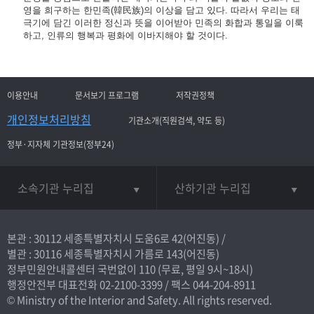
영을 희구하는 한민족(韓民族)의 이상을 담고 있다. 따라서 우리는 태
극기에 담긴 이러한 정신과 뜻을 이어받아 민족의 화합과 통일을 이룩
하고, 인류의 행복과 평화에 이바지해야 할 것이다.
이용안내
문서보기 프로그램
저작권정책
개인정보처리방침
기관소개(직원검색, 약도 등)
정부·지자체 기관정보(정부24)
소속기관 누리집
산하기관 누리집
본관 : 30112 세종특별자치시 도움6로 42(어진동) /
별관 : 30116 세종특별자치시 가름로 143(어진동)
정부민원안내콜센터 국번없이
110
(무료, 평일 9시~18시)
행정안전부 대표전화
02-2100-3399
/ 팩스 044-204-8911
© Ministry of the Interior and Safety. All rights reserved.