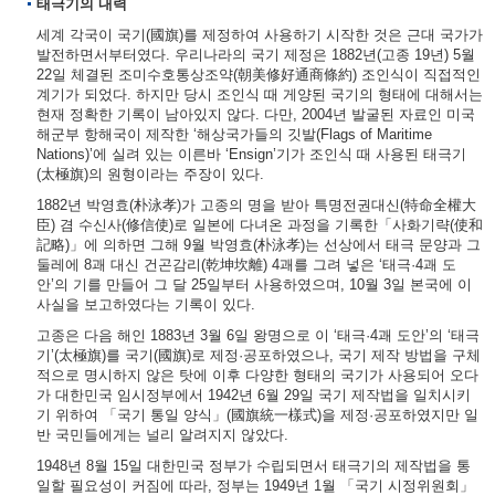
태극기의 내력
세계 각국이 국기(國旗)를 제정하여 사용하기 시작한 것은 근대 국가가
발전하면서부터였다. 우리나라의 국기 제정은 1882년(고종 19년) 5월
22일 체결된 조미수호통상조약(朝美修好通商條約) 조인식이 직접적인
계기가 되었다. 하지만 당시 조인식 때 게양된 국기의 형태에 대해서는
현재 정확한 기록이 남아있지 않다. 다만, 2004년 발굴된 자료인 미국
해군부 항해국이 제작한 ‘해상국가들의 깃발(Flags of Maritime
Nations)’에 실려 있는 이른바 ‘Ensign’기가 조인식 때 사용된 태극기
(太極旗)의 원형이라는 주장이 있다.
1882년 박영효(朴泳孝)가 고종의 명을 받아 특명전권대신(特命全權大
臣) 겸 수신사(修信使)로 일본에 다녀온 과정을 기록한「사화기략(使和
記略)」에 의하면 그해 9월 박영효(朴泳孝)는 선상에서 태극 문양과 그
둘레에 8괘 대신 건곤감리(乾坤坎離) 4괘를 그려 넣은 ‘태극·4괘 도
안’의 기를 만들어 그 달 25일부터 사용하였으며, 10월 3일 본국에 이
사실을 보고하였다는 기록이 있다.
고종은 다음 해인 1883년 3월 6일 왕명으로 이 ‘태극·4괘 도안’의 ‘태극
기’(太極旗)를 국기(國旗)로 제정·공포하였으나, 국기 제작 방법을 구체
적으로 명시하지 않은 탓에 이후 다양한 형태의 국기가 사용되어 오다
가 대한민국 임시정부에서 1942년 6월 29일 국기 제작법을 일치시키
기 위하여 「국기 통일 양식」(國旗統一樣式)을 제정·공포하였지만 일
반 국민들에게는 널리 알려지지 않았다.
1948년 8월 15일 대한민국 정부가 수립되면서 태극기의 제작법을 통
일할 필요성이 커짐에 따라, 정부는 1949년 1월 「국기 시정위원회」