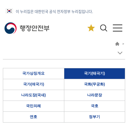
이 누리집은 대한민국 공식 전자정부 누리집입니다.
>
국가상징개요
국기(태극기)
국가(애국가)
국화(무궁화)
나라도장(국새)
나라문장
국민의례
국호
연호
정부기