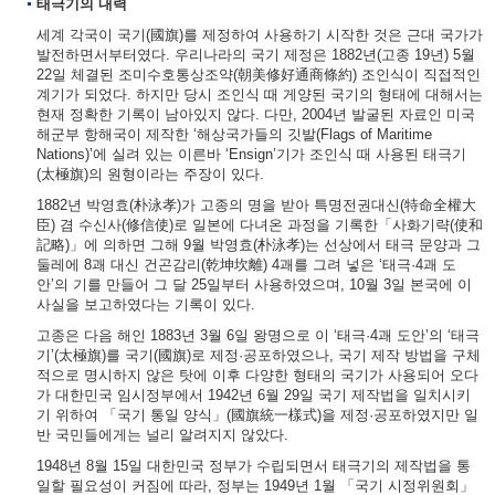
태극기의 내력
세계 각국이 국기(國旗)를 제정하여 사용하기 시작한 것은 근대 국가가
발전하면서부터였다. 우리나라의 국기 제정은 1882년(고종 19년) 5월
22일 체결된 조미수호통상조약(朝美修好通商條約) 조인식이 직접적인
계기가 되었다. 하지만 당시 조인식 때 게양된 국기의 형태에 대해서는
현재 정확한 기록이 남아있지 않다. 다만, 2004년 발굴된 자료인 미국
해군부 항해국이 제작한 ‘해상국가들의 깃발(Flags of Maritime
Nations)’에 실려 있는 이른바 ‘Ensign’기가 조인식 때 사용된 태극기
(太極旗)의 원형이라는 주장이 있다.
1882년 박영효(朴泳孝)가 고종의 명을 받아 특명전권대신(特命全權大
臣) 겸 수신사(修信使)로 일본에 다녀온 과정을 기록한「사화기략(使和
記略)」에 의하면 그해 9월 박영효(朴泳孝)는 선상에서 태극 문양과 그
둘레에 8괘 대신 건곤감리(乾坤坎離) 4괘를 그려 넣은 ‘태극·4괘 도
안’의 기를 만들어 그 달 25일부터 사용하였으며, 10월 3일 본국에 이
사실을 보고하였다는 기록이 있다.
고종은 다음 해인 1883년 3월 6일 왕명으로 이 ‘태극·4괘 도안’의 ‘태극
기’(太極旗)를 국기(國旗)로 제정·공포하였으나, 국기 제작 방법을 구체
적으로 명시하지 않은 탓에 이후 다양한 형태의 국기가 사용되어 오다
가 대한민국 임시정부에서 1942년 6월 29일 국기 제작법을 일치시키
기 위하여 「국기 통일 양식」(國旗統一樣式)을 제정·공포하였지만 일
반 국민들에게는 널리 알려지지 않았다.
1948년 8월 15일 대한민국 정부가 수립되면서 태극기의 제작법을 통
일할 필요성이 커짐에 따라, 정부는 1949년 1월 「국기 시정위원회」