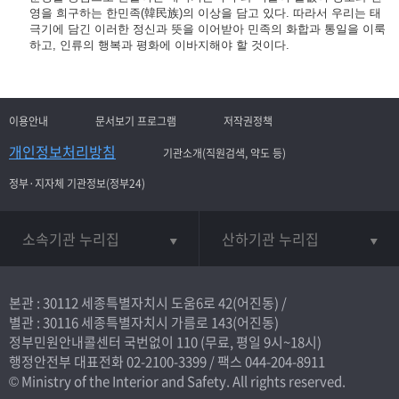
영을 희구하는 한민족(韓民族)의 이상을 담고 있다. 따라서 우리는 태
극기에 담긴 이러한 정신과 뜻을 이어받아 민족의 화합과 통일을 이룩
하고, 인류의 행복과 평화에 이바지해야 할 것이다.
이용안내
문서보기 프로그램
저작권정책
개인정보처리방침
기관소개(직원검색, 약도 등)
정부·지자체 기관정보(정부24)
소속기관 누리집
산하기관 누리집
본관 : 30112 세종특별자치시 도움6로 42(어진동) /
별관 : 30116 세종특별자치시 가름로 143(어진동)
정부민원안내콜센터 국번없이
110
(무료, 평일 9시~18시)
행정안전부 대표전화
02-2100-3399
/ 팩스 044-204-8911
© Ministry of the Interior and Safety. All rights reserved.