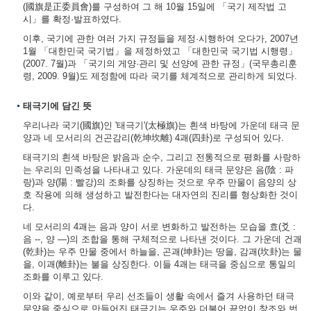
(國旗是正委員會)를 구성하여 그 해 10월 15일에 「국기 제작법 고
시」를 확정·발표하였다.
이후, 국기에 관한 여러 가지 규정들을 제정·시행하여 오다가, 2007년
1월 「대한민국 국기법」을 제정하였고 「대한민국 국기법 시행령」
(2007. 7월)과 「국기의 게양·관리 및 선양에 관한 규정」(국무총리훈
령, 2009. 9월)도 제정함에 따라 국기를 체계적으로 관리하게 되었다.
태극기에 담긴 뜻
우리나라 국기(國旗)인 '태극기'(太極旗)는 흰색 바탕에 가운데 태극 문
양과 네 모서리의 건곤감리(乾坤坎離) 4괘(四卦)로 구성되어 있다.
태극기의 흰색 바탕은 밝음과 순수, 그리고 전통적으로 평화를 사랑하
는 우리의 민족성을 나타내고 있다. 가운데의 태극 문양은 음(陰 : 파
랑)과 양(陽 : 빨강)의 조화를 상징하는 것으로 우주 만물이 음양의 상
호 작용에 의해 생성하고 발전한다는 대자연의 진리를 형상화한 것이
다.
네 모서리의 4괘는 음과 양이 서로 변화하고 발전하는 모습을 효(爻 :
음 --, 양 ―)의 조합을 통해 구체적으로 나타낸 것이다. 그 가운데 건괘
(乾卦)는 우주 만물 중에서 하늘을, 곤괘(坤卦)는 땅을, 감괘(坎卦)는 물
을, 이괘(離卦)는 불을 상징한다. 이들 4괘는 태극을 중심으로 통일의
조화를 이루고 있다.
이와 같이, 예로부터 우리 선조들이 생활 속에서 즐겨 사용하던 태극
문양을 중심으로 만들어진 태극기는 우주와 더불어 끝없이 창조와 번