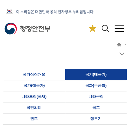
이 누리집은 대한민국 공식 전자정부 누리집입니다.
>
국가상징개요
국기(태극기)
국가(애국가)
국화(무궁화)
나라도장(국새)
나라문장
국민의례
국호
연호
정부기