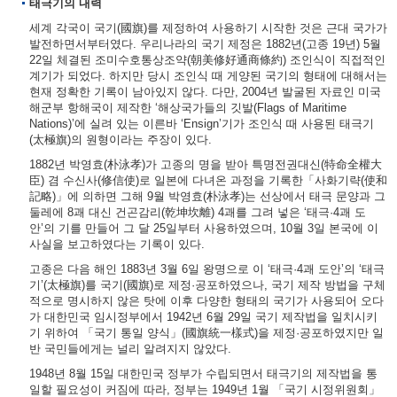
태극기의 내력
세계 각국이 국기(國旗)를 제정하여 사용하기 시작한 것은 근대 국가가
발전하면서부터였다. 우리나라의 국기 제정은 1882년(고종 19년) 5월
22일 체결된 조미수호통상조약(朝美修好通商條約) 조인식이 직접적인
계기가 되었다. 하지만 당시 조인식 때 게양된 국기의 형태에 대해서는
현재 정확한 기록이 남아있지 않다. 다만, 2004년 발굴된 자료인 미국
해군부 항해국이 제작한 ‘해상국가들의 깃발(Flags of Maritime
Nations)’에 실려 있는 이른바 ‘Ensign’기가 조인식 때 사용된 태극기
(太極旗)의 원형이라는 주장이 있다.
1882년 박영효(朴泳孝)가 고종의 명을 받아 특명전권대신(特命全權大
臣) 겸 수신사(修信使)로 일본에 다녀온 과정을 기록한「사화기략(使和
記略)」에 의하면 그해 9월 박영효(朴泳孝)는 선상에서 태극 문양과 그
둘레에 8괘 대신 건곤감리(乾坤坎離) 4괘를 그려 넣은 ‘태극·4괘 도
안’의 기를 만들어 그 달 25일부터 사용하였으며, 10월 3일 본국에 이
사실을 보고하였다는 기록이 있다.
고종은 다음 해인 1883년 3월 6일 왕명으로 이 ‘태극·4괘 도안’의 ‘태극
기’(太極旗)를 국기(國旗)로 제정·공포하였으나, 국기 제작 방법을 구체
적으로 명시하지 않은 탓에 이후 다양한 형태의 국기가 사용되어 오다
가 대한민국 임시정부에서 1942년 6월 29일 국기 제작법을 일치시키
기 위하여 「국기 통일 양식」(國旗統一樣式)을 제정·공포하였지만 일
반 국민들에게는 널리 알려지지 않았다.
1948년 8월 15일 대한민국 정부가 수립되면서 태극기의 제작법을 통
일할 필요성이 커짐에 따라, 정부는 1949년 1월 「국기 시정위원회」