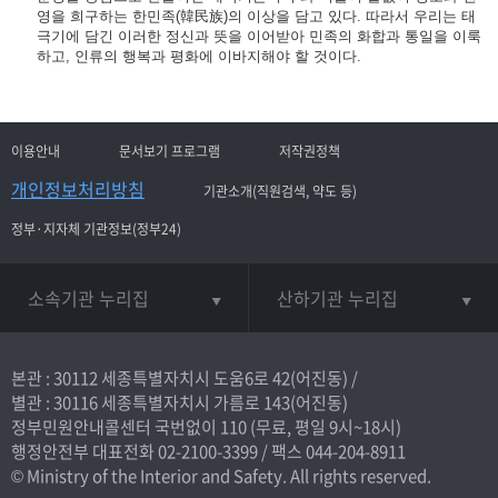
영을 희구하는 한민족(韓民族)의 이상을 담고 있다. 따라서 우리는 태
극기에 담긴 이러한 정신과 뜻을 이어받아 민족의 화합과 통일을 이룩
하고, 인류의 행복과 평화에 이바지해야 할 것이다.
이용안내
문서보기 프로그램
저작권정책
개인정보처리방침
기관소개(직원검색, 약도 등)
정부·지자체 기관정보(정부24)
소속기관 누리집
산하기관 누리집
본관 : 30112 세종특별자치시 도움6로 42(어진동) /
별관 : 30116 세종특별자치시 가름로 143(어진동)
정부민원안내콜센터 국번없이
110
(무료, 평일 9시~18시)
행정안전부 대표전화
02-2100-3399
/ 팩스 044-204-8911
© Ministry of the Interior and Safety. All rights reserved.