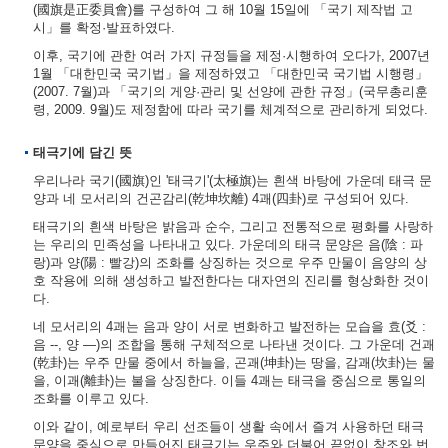
(國旗是正委員會)를 구성하여 그 해 10월 15일에 「국기 제작법 고
시」를 확정·발표하였다.
이후, 국기에 관한 여러 가지 규정들을 제정·시행하여 오다가, 2007년
1월 「대한민국 국기법」을 제정하였고 「대한민국 국기법 시행령」
(2007. 7월)과 「국기의 게양·관리 및 선양에 관한 규정」(국무총리훈
령, 2009. 9월)도 제정함에 따라 국기를 체계적으로 관리하게 되었다.
태극기에 담긴 뜻
우리나라 국기(國旗)인 '태극기'(太極旗)는 흰색 바탕에 가운데 태극 문
양과 네 모서리의 건곤감리(乾坤坎離) 4괘(四卦)로 구성되어 있다.
태극기의 흰색 바탕은 밝음과 순수, 그리고 전통적으로 평화를 사랑하
는 우리의 민족성을 나타내고 있다. 가운데의 태극 문양은 음(陰 : 파
랑)과 양(陽 : 빨강)의 조화를 상징하는 것으로 우주 만물이 음양의 상
호 작용에 의해 생성하고 발전한다는 대자연의 진리를 형상화한 것이
다.
네 모서리의 4괘는 음과 양이 서로 변화하고 발전하는 모습을 효(爻 :
음 --, 양 ―)의 조합을 통해 구체적으로 나타낸 것이다. 그 가운데 건괘
(乾卦)는 우주 만물 중에서 하늘을, 곤괘(坤卦)는 땅을, 감괘(坎卦)는 물
을, 이괘(離卦)는 불을 상징한다. 이들 4괘는 태극을 중심으로 통일의
조화를 이루고 있다.
이와 같이, 예로부터 우리 선조들이 생활 속에서 즐겨 사용하던 태극
문양을 중심으로 만들어진 태극기는 우주와 더불어 끝없이 창조와 번