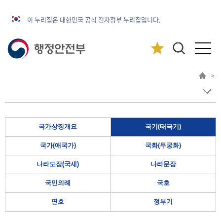
이 누리집은 대한민국 공식 전자정부 누리집입니다.
>
국가상징개요
국기(태극기)
국가(애국가)
국화(무궁화)
나라도장(국새)
나라문장
국민의례
국호
연호
정부기