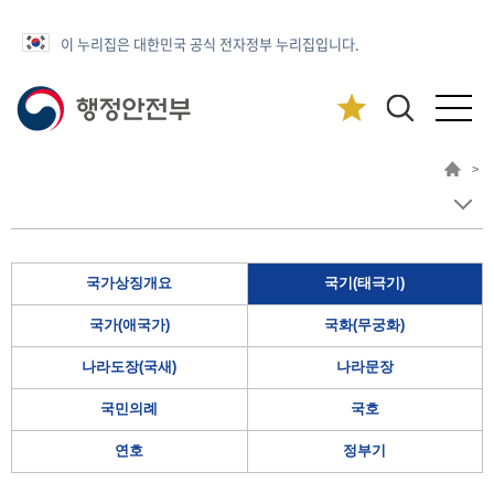
이 누리집은 대한민국 공식 전자정부 누리집입니다.
>
국가상징개요
국기(태극기)
국가(애국가)
국화(무궁화)
나라도장(국새)
나라문장
국민의례
국호
연호
정부기