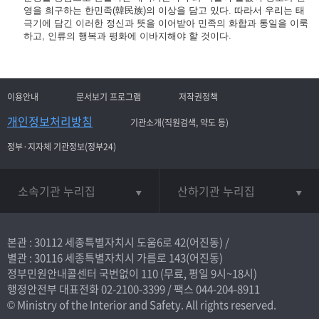
영을 희구하는 한민족(韓民族)의 이상을 담고 있다. 따라서 우리는 태
극기에 담긴 이러한 정신과 뜻을 이어받아 민족의 화합과 통일을 이룩
하고, 인류의 행복과 평화에 이바지해야 할 것이다.
이용안내
문서보기 프로그램
저작권정책
개인정보처리방침
기관소개(직원검색, 약도 등)
정부·지자체 기관정보(정부24)
소속기관 누리집
산하기관 누리집
본관 : 30112 세종특별자치시 도움6로 42(어진동) /
별관 : 30116 세종특별자치시 가름로 143(어진동)
정부민원안내콜센터 국번없이
110
(무료, 평일 9시~18시)
행정안전부 대표전화
02-2100-3399
/ 팩스 044-204-8911
© Ministry of the Interior and Safety. All rights reserved.