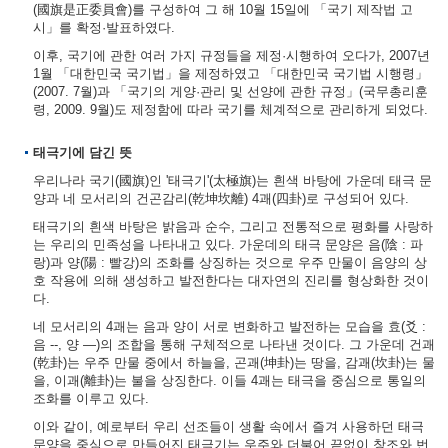
(國旗是正委員會)를 구성하여 그 해 10월 15일에 「국기 제작법 고
시」를 확정·발표하였다.
이후, 국기에 관한 여러 가지 규정들을 제정·시행하여 오다가, 2007년
1월 「대한민국 국기법」을 제정하였고 「대한민국 국기법 시행령」
(2007. 7월)과 「국기의 게양·관리 및 선양에 관한 규정」(국무총리훈
령, 2009. 9월)도 제정함에 따라 국기를 체계적으로 관리하게 되었다.
태극기에 담긴 뜻
우리나라 국기(國旗)인 '태극기'(太極旗)는 흰색 바탕에 가운데 태극 문
양과 네 모서리의 건곤감리(乾坤坎離) 4괘(四卦)로 구성되어 있다.
태극기의 흰색 바탕은 밝음과 순수, 그리고 전통적으로 평화를 사랑하
는 우리의 민족성을 나타내고 있다. 가운데의 태극 문양은 음(陰 : 파
랑)과 양(陽 : 빨강)의 조화를 상징하는 것으로 우주 만물이 음양의 상
호 작용에 의해 생성하고 발전한다는 대자연의 진리를 형상화한 것이
다.
네 모서리의 4괘는 음과 양이 서로 변화하고 발전하는 모습을 효(爻 :
음 --, 양 ―)의 조합을 통해 구체적으로 나타낸 것이다. 그 가운데 건괘
(乾卦)는 우주 만물 중에서 하늘을, 곤괘(坤卦)는 땅을, 감괘(坎卦)는 물
을, 이괘(離卦)는 불을 상징한다. 이들 4괘는 태극을 중심으로 통일의
조화를 이루고 있다.
이와 같이, 예로부터 우리 선조들이 생활 속에서 즐겨 사용하던 태극
문양을 중심으로 만들어진 태극기는 우주와 더불어 끝없이 창조와 번