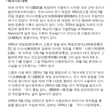
태극기의 내력
세계 각국이 국기(國旗)를 제정하여 사용하기 시작한 것은 근대 국가가
발전하면서부터였다. 우리나라의 국기 제정은 1882년(고종 19년) 5월
22일 체결된 조미수호통상조약(朝美修好通商條約) 조인식이 직접적인
계기가 되었다. 하지만 당시 조인식 때 게양된 국기의 형태에 대해서는
현재 정확한 기록이 남아있지 않다. 다만, 2004년 발굴된 자료인 미국
해군부 항해국이 제작한 ‘해상국가들의 깃발(Flags of Maritime
Nations)’에 실려 있는 이른바 ‘Ensign’기가 조인식 때 사용된 태극기
(太極旗)의 원형이라는 주장이 있다.
1882년 박영효(朴泳孝)가 고종의 명을 받아 특명전권대신(特命全權大
臣) 겸 수신사(修信使)로 일본에 다녀온 과정을 기록한「사화기략(使和
記略)」에 의하면 그해 9월 박영효(朴泳孝)는 선상에서 태극 문양과 그
둘레에 8괘 대신 건곤감리(乾坤坎離) 4괘를 그려 넣은 ‘태극·4괘 도
안’의 기를 만들어 그 달 25일부터 사용하였으며, 10월 3일 본국에 이
사실을 보고하였다는 기록이 있다.
고종은 다음 해인 1883년 3월 6일 왕명으로 이 ‘태극·4괘 도안’의 ‘태극
기’(太極旗)를 국기(國旗)로 제정·공포하였으나, 국기 제작 방법을 구체
적으로 명시하지 않은 탓에 이후 다양한 형태의 국기가 사용되어 오다
가 대한민국 임시정부에서 1942년 6월 29일 국기 제작법을 일치시키
기 위하여 「국기 통일 양식」(國旗統一樣式)을 제정·공포하였지만 일
반 국민들에게는 널리 알려지지 않았다.
1948년 8월 15일 대한민국 정부가 수립되면서 태극기의 제작법을 통
일할 필요성이 커짐에 따라, 정부는 1949년 1월 「국기 시정위원회」