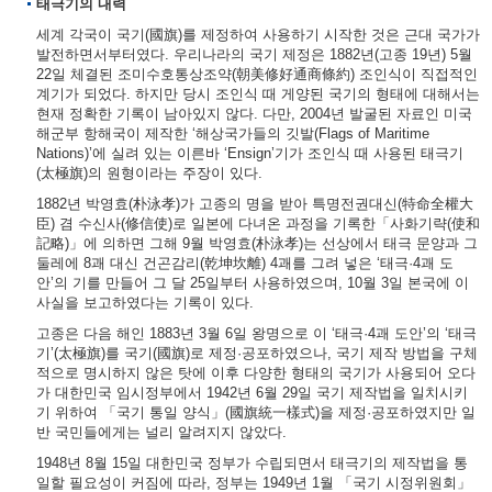
태극기의 내력
세계 각국이 국기(國旗)를 제정하여 사용하기 시작한 것은 근대 국가가
발전하면서부터였다. 우리나라의 국기 제정은 1882년(고종 19년) 5월
22일 체결된 조미수호통상조약(朝美修好通商條約) 조인식이 직접적인
계기가 되었다. 하지만 당시 조인식 때 게양된 국기의 형태에 대해서는
현재 정확한 기록이 남아있지 않다. 다만, 2004년 발굴된 자료인 미국
해군부 항해국이 제작한 ‘해상국가들의 깃발(Flags of Maritime
Nations)’에 실려 있는 이른바 ‘Ensign’기가 조인식 때 사용된 태극기
(太極旗)의 원형이라는 주장이 있다.
1882년 박영효(朴泳孝)가 고종의 명을 받아 특명전권대신(特命全權大
臣) 겸 수신사(修信使)로 일본에 다녀온 과정을 기록한「사화기략(使和
記略)」에 의하면 그해 9월 박영효(朴泳孝)는 선상에서 태극 문양과 그
둘레에 8괘 대신 건곤감리(乾坤坎離) 4괘를 그려 넣은 ‘태극·4괘 도
안’의 기를 만들어 그 달 25일부터 사용하였으며, 10월 3일 본국에 이
사실을 보고하였다는 기록이 있다.
고종은 다음 해인 1883년 3월 6일 왕명으로 이 ‘태극·4괘 도안’의 ‘태극
기’(太極旗)를 국기(國旗)로 제정·공포하였으나, 국기 제작 방법을 구체
적으로 명시하지 않은 탓에 이후 다양한 형태의 국기가 사용되어 오다
가 대한민국 임시정부에서 1942년 6월 29일 국기 제작법을 일치시키
기 위하여 「국기 통일 양식」(國旗統一樣式)을 제정·공포하였지만 일
반 국민들에게는 널리 알려지지 않았다.
1948년 8월 15일 대한민국 정부가 수립되면서 태극기의 제작법을 통
일할 필요성이 커짐에 따라, 정부는 1949년 1월 「국기 시정위원회」