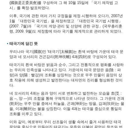
(國旗是正委員會)를 구성하여 그 해 10월 15일에 「국기 제작법 고
시」를 확정·발표하였다.
이후, 국기에 관한 여러 가지 규정들을 제정·시행하여 오다가, 2007년
1월 「대한민국 국기법」을 제정하였고 「대한민국 국기법 시행령」
(2007. 7월)과 「국기의 게양·관리 및 선양에 관한 규정」(국무총리훈
령, 2009. 9월)도 제정함에 따라 국기를 체계적으로 관리하게 되었다.
태극기에 담긴 뜻
우리나라 국기(國旗)인 '태극기'(太極旗)는 흰색 바탕에 가운데 태극 문
양과 네 모서리의 건곤감리(乾坤坎離) 4괘(四卦)로 구성되어 있다.
태극기의 흰색 바탕은 밝음과 순수, 그리고 전통적으로 평화를 사랑하
는 우리의 민족성을 나타내고 있다. 가운데의 태극 문양은 음(陰 : 파
랑)과 양(陽 : 빨강)의 조화를 상징하는 것으로 우주 만물이 음양의 상
호 작용에 의해 생성하고 발전한다는 대자연의 진리를 형상화한 것이
다.
네 모서리의 4괘는 음과 양이 서로 변화하고 발전하는 모습을 효(爻 :
음 --, 양 ―)의 조합을 통해 구체적으로 나타낸 것이다. 그 가운데 건괘
(乾卦)는 우주 만물 중에서 하늘을, 곤괘(坤卦)는 땅을, 감괘(坎卦)는 물
을, 이괘(離卦)는 불을 상징한다. 이들 4괘는 태극을 중심으로 통일의
조화를 이루고 있다.
이와 같이, 예로부터 우리 선조들이 생활 속에서 즐겨 사용하던 태극
문양을 중심으로 만들어진 태극기는 우주와 더불어 끝없이 창조와 번