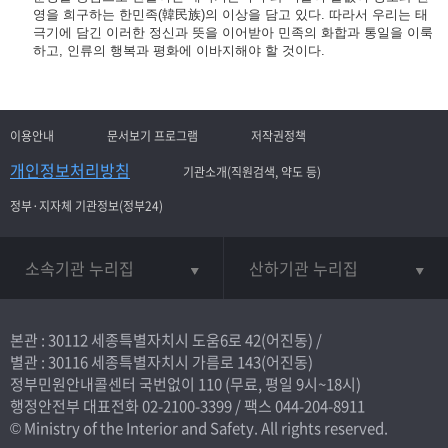
영을 희구하는 한민족(韓民族)의 이상을 담고 있다. 따라서 우리는 태
극기에 담긴 이러한 정신과 뜻을 이어받아 민족의 화합과 통일을 이룩
하고, 인류의 행복과 평화에 이바지해야 할 것이다.
이용안내
문서보기 프로그램
저작권정책
개인정보처리방침
기관소개(직원검색, 약도 등)
정부·지자체 기관정보(정부24)
소속기관 누리집
산하기관 누리집
본관 : 30112 세종특별자치시 도움6로 42(어진동) /
별관 : 30116 세종특별자치시 가름로 143(어진동)
정부민원안내콜센터 국번없이
110
(무료, 평일 9시~18시)
행정안전부 대표전화
02-2100-3399
/ 팩스 044-204-8911
© Ministry of the Interior and Safety. All rights reserved.