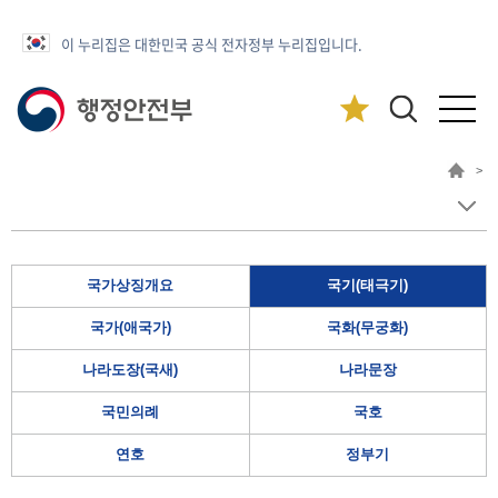
이 누리집은 대한민국 공식 전자정부 누리집입니다.
>
국가상징개요
국기(태극기)
국가(애국가)
국화(무궁화)
나라도장(국새)
나라문장
국민의례
국호
연호
정부기