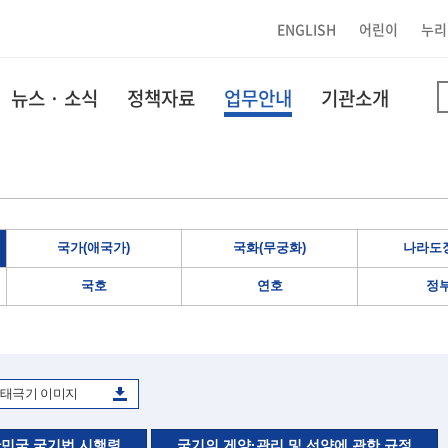
ENGLISH
어린이
누리
뉴스 · 소식
정책자료
업무안내
기관소개
국가(애국가)
국화(무궁화)
나라도장
국호
연호
정
태극기 이미지
민국 국기법 시행령
국기의 게양·관리 및 선양에 관한 규정