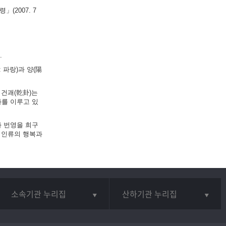
(2007. 7
.
 파랑)과 양(陽
 건괘(乾卦)는
화를 이루고 있
와 번영을 희구
 인류의 행복과
소속기관 누리집
산하기관 누리집