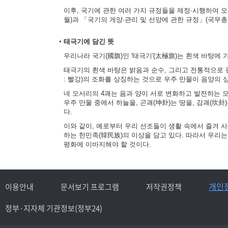
이후, 국기에 관한 여러 가지 규정들을 제정·시행하여 오다
월)과 「국기의 게양·관리 및 선양에 관한 규정」(국무총리
태극기에 담긴 뜻
우리나라 국기(國旗)인 '태극기'(太極旗)는 흰색 바탕에 
태극기의 흰색 바탕은 밝음과 순수, 그리고 전통적으로 평
: 빨강)의 조화를 상징하는 것으로 우주 만물이 음양의
네 모서리의 4괘는 음과 양이 서로 변화하고 발전하는 모습을
우주 만물 중에서 하늘을, 곤괘(坤卦)는 땅을, 감괘(坎卦
다.
이와 같이, 예로부터 우리 선조들이 생활 속에서 즐겨 
하는 한민족(韓民族)의 이상을 담고 있다. 따라서 우리
평화에 이바지해야 할 것이다.
개인
이용안내
문서보기 프로그램
저작권정책
정부·지자체 기관정보(정부24)