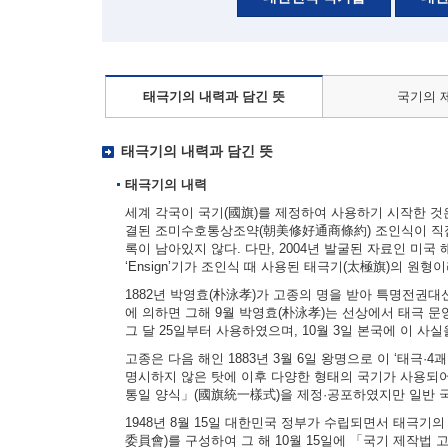
태극기의 내력과 담긴 뜻
국기의 
태극기의 내력과 담긴 뜻
태극기의 내력
세계 각국이 국기(國旗)를 제정하여 사용하기 시작한 것은 
결된 조미수호통상조약(朝美修好通商條約) 조인식이 직접
록이 남아있지 않다. 다만, 2004년 발굴된 자료인 미국 해군부
‘Ensign’기가 조인식 때 사용된 태극기(太極旗)의 원형
1882년 박영효(朴泳孝)가 고종의 명을 받아 특명전권
에 의하면 그해 9월 박영효(朴泳孝)는 선상에서 태극 문양
그 달 25일부터 사용하였으며, 10월 3일 본국에 이 사
고종은 다음 해인 1883년 3월 6일 왕명으로 이 ‘태극·
명시하지 않은 탓에 이후 다양한 형태의 국기가 사용되어
통일 양식」(國旗統一樣式)을 제정·공포하였지만 일반 
1948년 8월 15일 대한민국 정부가 수립되면서 태극기
委員會)를 구성하여 그 해 10월 15일에 「국기 제작법