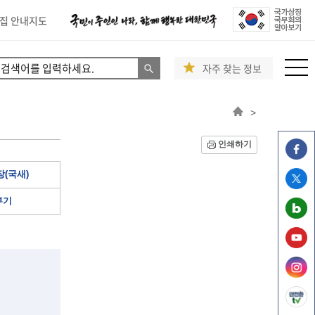
집 안내지도
자주 찾는 정보
>
인쇄하기
(국새)
부기