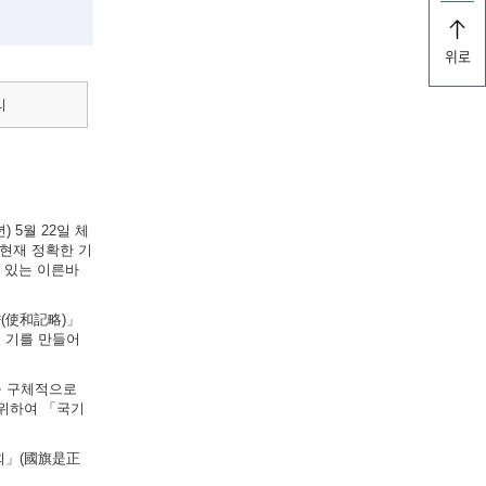
위로
리
 5월 22일 체
현재 정확한 기
실려 있는 이른바
략(使和記略)」
의 기를 만들어
법을 구체적으로
 위하여 「국기
원회」(國旗是正