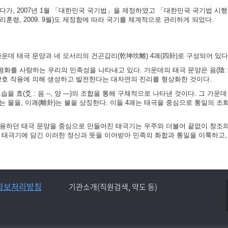
가, 2007년 1월 「대한민국 국기법」을 제정하였고 「대한민국 국기법 시행령」
훈령, 2009. 9월)도 제정함에 따라 국기를 체계적으로 관리하게 되었다.
가운데 태극 문양과 네 모서리의 건곤감리(乾坤坎離) 4괘(四卦)로 구성되어 있다
화를 사랑하는 우리의 민족성을 나타내고 있다. 가운데의 태극 문양은 음(陰 :
 상호 작용에 의해 생성하고 발전한다는 대자연의 진리를 형상화한 것이다.
 효(爻 : 음 --, 양 ―)의 조합을 통해 구체적으로 나타낸 것이다. 그 가운데
)는 물을, 이괘(離卦)는 불을 상징한다. 이들 4괘는 태극을 중심으로 통일의 조
사용하던 태극 문양을 중심으로 만들어진 태극기는 우주와 더불어 끝없이 창조
는 태극기에 담긴 이러한 정신과 뜻을 이어받아 민족의 화합과 통일을 이룩하고,
정보처리방침
기관소개(직원검색, 약도 등)