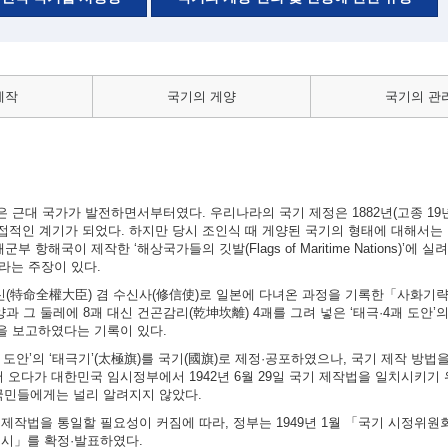
제작
국기의 게양
국기의 관
근대 국가가 발전하면서부터였다. 우리나라의 국기 제정은 1882년(고종 19년)
적인 계기가 되었다. 하지만 당시 조인식 때 게양된 국기의 형태에 대해서는 
 항해국이 제작한 ‘해상국가들의 깃발(Flags of Maritime Nations)’에 
이라는 주장이 있다.
대신(特命全權大臣) 겸 수신사(修信使)로 일본에 다녀온 과정을 기록한「사화기
과 그 둘레에 8괘 대신 건곤감리(乾坤坎離) 4괘를 그려 넣은 ‘태극·4괘 도안’
실을 보고하였다는 기록이 있다.
4괘 도안’의 ‘태극기’(太極旗)를 국기(國旗)로 제정·공포하였으나, 국기 제작 방
 오다가 대한민국 임시정부에서 1942년 6월 29일 국기 제작법을 일치시키기
국민들에게는 널리 알려지지 않았다.
의 제작법을 통일할 필요성이 커짐에 따라, 정부는 1949년 1월 「국기 시정위
 고시」를 확정·발표하였다.