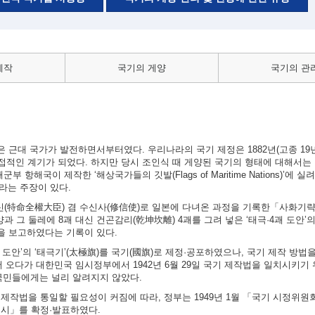
제작
국기의 게양
국기의 관
근대 국가가 발전하면서부터였다. 우리나라의 국기 제정은 1882년(고종 19년)
적인 계기가 되었다. 하지만 당시 조인식 때 게양된 국기의 형태에 대해서는 
 항해국이 제작한 ‘해상국가들의 깃발(Flags of Maritime Nations)’에 
이라는 주장이 있다.
대신(特命全權大臣) 겸 수신사(修信使)로 일본에 다녀온 과정을 기록한「사화기
과 그 둘레에 8괘 대신 건곤감리(乾坤坎離) 4괘를 그려 넣은 ‘태극·4괘 도안’
실을 보고하였다는 기록이 있다.
4괘 도안’의 ‘태극기’(太極旗)를 국기(國旗)로 제정·공포하였으나, 국기 제작 방
 오다가 대한민국 임시정부에서 1942년 6월 29일 국기 제작법을 일치시키기
국민들에게는 널리 알려지지 않았다.
의 제작법을 통일할 필요성이 커짐에 따라, 정부는 1949년 1월 「국기 시정위
 고시」를 확정·발표하였다.