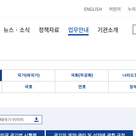
ENGLISH
어린이
누리
뉴스 · 소식
정책자료
업무안내
기관소개
국가(애국가)
국화(무궁화)
나라도장
국호
연호
정
태극기 이미지
민국 국기법 시행령
국기의 게양·관리 및 선양에 관한 규정