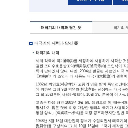
태극기의 내력과 담긴 뜻
국기의 
태극기의 내력과 담긴 뜻
태극기의 내력
세계 각국이 국기(國旗)를 제정하여 사용하기 시작한 것은 
결된 조미수호통상조약(朝美修好通商條約) 조인식이 직접
록이 남아있지 않다. 다만, 2004년 발굴된 자료인 미국 해군부
‘Ensign’기가 조인식 때 사용된 태극기(太極旗)의 원형
1882년 박영효(朴泳孝)가 고종의 명을 받아 특명전권
에 의하면 그해 9월 박영효(朴泳孝)는 선상에서 태극 문양
그 달 25일부터 사용하였으며, 10월 3일 본국에 이 사
고종은 다음 해인 1883년 3월 6일 왕명으로 이 ‘태극·
명시하지 않은 탓에 이후 다양한 형태의 국기가 사용되어
통일 양식」(國旗統一樣式)을 제정·공포하였지만 일반 
1948년 8월 15일 대한민국 정부가 수립되면서 태극기
委員會)를 구성하여 그 해 10월 15일에 「국기 제작법