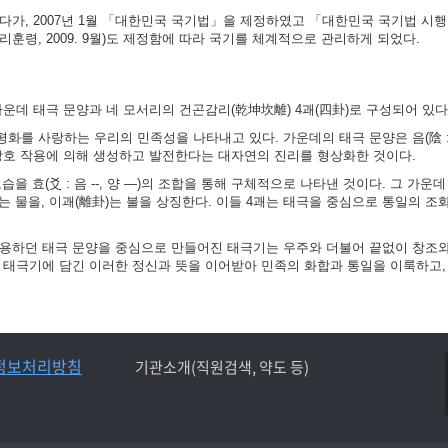
가, 2007년 1월 「대한민국 국기법」을 제정하였고 「대한민국 국기법 시행령」
훈령, 2009. 9월)도 제정함에 따라 국기를 체계적으로 관리하게 되었다.
가운데 태극 문양과 네 모서리의 건곤감리(乾坤坎離) 4괘(四卦)로 구성되어 있다
화를 사랑하는 우리의 민족성을 나타내고 있다. 가운데의 태극 문양은 음(陰 :
 상호 작용에 의해 생성하고 발전한다는 대자연의 진리를 형상화한 것이다.
 효(爻 : 음 --, 양 ―)의 조합을 통해 구체적으로 나타낸 것이다. 그 가운데
)는 물을, 이괘(離卦)는 불을 상징한다. 이들 4괘는 태극을 중심으로 통일의 조
사용하던 태극 문양을 중심으로 만들어진 태극기는 우주와 더불어 끝없이 창조
는 태극기에 담긴 이러한 정신과 뜻을 이어받아 민족의 화합과 통일을 이룩하고,
정보처리방침
기관소개(직원검색, 약도 등)