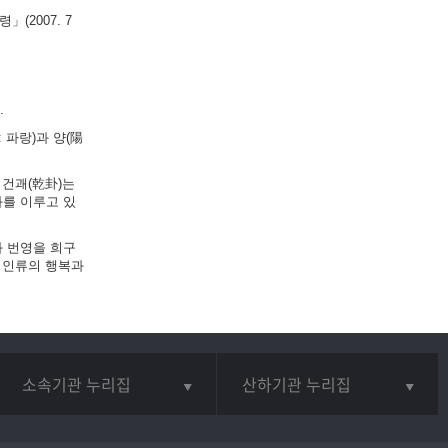
(2007. 7
.
 파랑)과 양(陽
 건괘(乾卦)는
화를 이루고 있
와 번영을 희구
 인류의 행복과
소속기관 누리집
산하기관 누리집