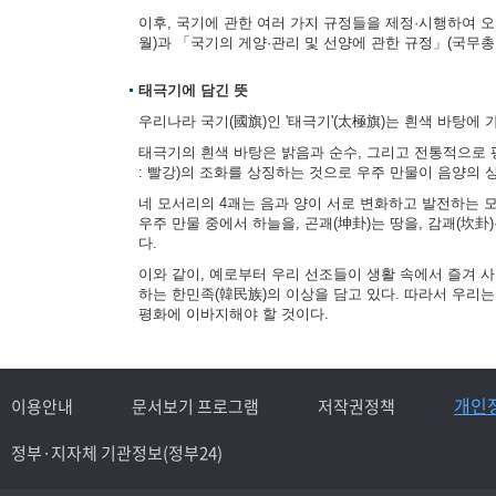
이후, 국기에 관한 여러 가지 규정들을 제정·시행하여 오다
월)과 「국기의 게양·관리 및 선양에 관한 규정」(국무총리
태극기에 담긴 뜻
우리나라 국기(國旗)인 '태극기'(太極旗)는 흰색 바탕에 
태극기의 흰색 바탕은 밝음과 순수, 그리고 전통적으로 평
: 빨강)의 조화를 상징하는 것으로 우주 만물이 음양의
네 모서리의 4괘는 음과 양이 서로 변화하고 발전하는 모습을
우주 만물 중에서 하늘을, 곤괘(坤卦)는 땅을, 감괘(坎卦
다.
이와 같이, 예로부터 우리 선조들이 생활 속에서 즐겨 
하는 한민족(韓民族)의 이상을 담고 있다. 따라서 우리
평화에 이바지해야 할 것이다.
개인
이용안내
문서보기 프로그램
저작권정책
정부·지자체 기관정보(정부24)