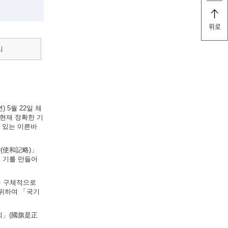
위로
리
 5월 22일 체
현재 정확한 기
실려 있는 이른바
략(使和記略)」
의 기를 만들어
법을 구체적으로
 위하여 「국기
원회」(國旗是正