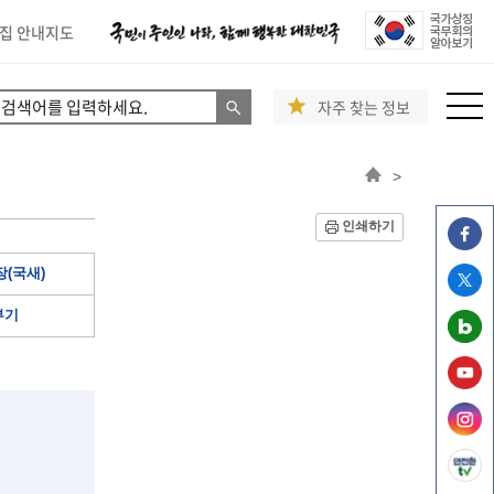
집 안내지도
자주 찾는 정보
>
인쇄하기
(국새)
부기