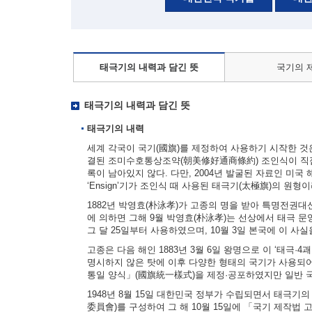
태극기의 내력과 담긴 뜻
국기의 
태극기의 내력과 담긴 뜻
태극기의 내력
세계 각국이 국기(國旗)를 제정하여 사용하기 시작한 것은 
결된 조미수호통상조약(朝美修好通商條約) 조인식이 직접
록이 남아있지 않다. 다만, 2004년 발굴된 자료인 미국 해군부
‘Ensign’기가 조인식 때 사용된 태극기(太極旗)의 원형
1882년 박영효(朴泳孝)가 고종의 명을 받아 특명전권
에 의하면 그해 9월 박영효(朴泳孝)는 선상에서 태극 문양
그 달 25일부터 사용하였으며, 10월 3일 본국에 이 사
고종은 다음 해인 1883년 3월 6일 왕명으로 이 ‘태극·
명시하지 않은 탓에 이후 다양한 형태의 국기가 사용되어
통일 양식」(國旗統一樣式)을 제정·공포하였지만 일반 
1948년 8월 15일 대한민국 정부가 수립되면서 태극기
委員會)를 구성하여 그 해 10월 15일에 「국기 제작법