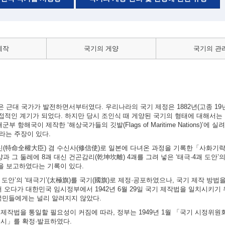
제작
국기의 게양
국기의 관
근대 국가가 발전하면서부터였다. 우리나라의 국기 제정은 1882년(고종 19년)
적인 계기가 되었다. 하지만 당시 조인식 때 게양된 국기의 형태에 대해서는 
 항해국이 제작한 ‘해상국가들의 깃발(Flags of Maritime Nations)’에 
이라는 주장이 있다.
대신(特命全權大臣) 겸 수신사(修信使)로 일본에 다녀온 과정을 기록한「사화기
과 그 둘레에 8괘 대신 건곤감리(乾坤坎離) 4괘를 그려 넣은 ‘태극·4괘 도안’
실을 보고하였다는 기록이 있다.
4괘 도안’의 ‘태극기’(太極旗)를 국기(國旗)로 제정·공포하였으나, 국기 제작 방
 오다가 대한민국 임시정부에서 1942년 6월 29일 국기 제작법을 일치시키기
국민들에게는 널리 알려지지 않았다.
의 제작법을 통일할 필요성이 커짐에 따라, 정부는 1949년 1월 「국기 시정위
 고시」를 확정·발표하였다.