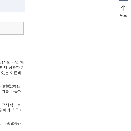
위로
리
 5월 22일 체
현재 정확한 기
실려 있는 이른바
략(使和記略)」
의 기를 만들어
법을 구체적으로
 위하여 「국기
원회」(國旗是正