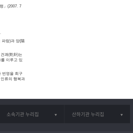
(2007. 7
.
 파랑)과 양(陽
 건괘(乾卦)는
화를 이루고 있
와 번영을 희구
 인류의 행복과
소속기관 누리집
산하기관 누리집