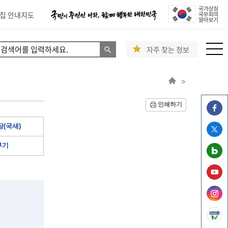
집 안내지도
자주 찾는 정보
>
인쇄하기
(국새)
부기