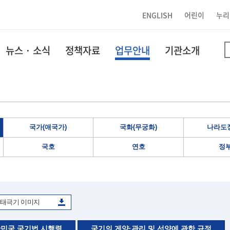
ENGLISH
어린이
누리
뉴스 · 소식
정책자료
업무안내
기관소개
국가(애국가)
국화(무궁화)
나라도장
국호
연호
정
태극기 이미지
민국 국기법 시행령
국기의 게양·관리 및 선양에 관한 규정