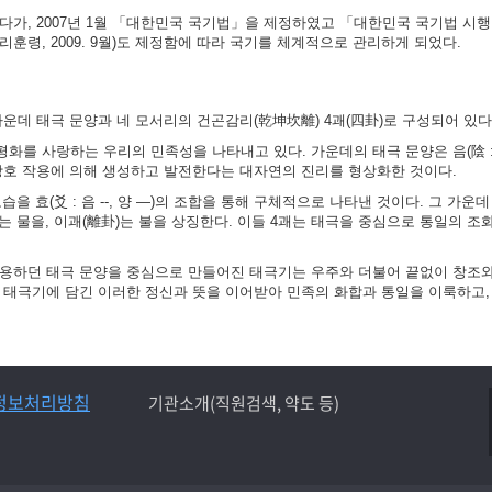
가, 2007년 1월 「대한민국 국기법」을 제정하였고 「대한민국 국기법 시행령」
훈령, 2009. 9월)도 제정함에 따라 국기를 체계적으로 관리하게 되었다.
가운데 태극 문양과 네 모서리의 건곤감리(乾坤坎離) 4괘(四卦)로 구성되어 있다
화를 사랑하는 우리의 민족성을 나타내고 있다. 가운데의 태극 문양은 음(陰 :
 상호 작용에 의해 생성하고 발전한다는 대자연의 진리를 형상화한 것이다.
 효(爻 : 음 --, 양 ―)의 조합을 통해 구체적으로 나타낸 것이다. 그 가운데
)는 물을, 이괘(離卦)는 불을 상징한다. 이들 4괘는 태극을 중심으로 통일의 조
사용하던 태극 문양을 중심으로 만들어진 태극기는 우주와 더불어 끝없이 창조
는 태극기에 담긴 이러한 정신과 뜻을 이어받아 민족의 화합과 통일을 이룩하고,
정보처리방침
기관소개(직원검색, 약도 등)