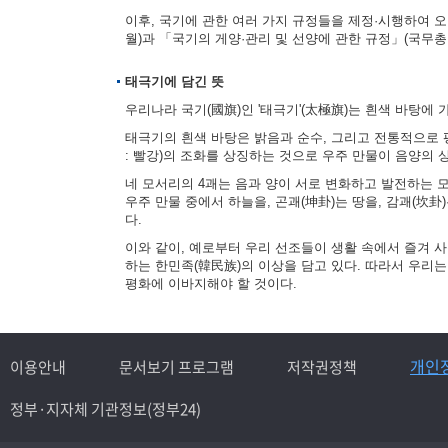
이후, 국기에 관한 여러 가지 규정들을 제정·시행하여 오다
월)과 「국기의 게양·관리 및 선양에 관한 규정」(국무총리
태극기에 담긴 뜻
우리나라 국기(國旗)인 '태극기'(太極旗)는 흰색 바탕에 
태극기의 흰색 바탕은 밝음과 순수, 그리고 전통적으로 평
: 빨강)의 조화를 상징하는 것으로 우주 만물이 음양의
네 모서리의 4괘는 음과 양이 서로 변화하고 발전하는 모습을
우주 만물 중에서 하늘을, 곤괘(坤卦)는 땅을, 감괘(坎卦
다.
이와 같이, 예로부터 우리 선조들이 생활 속에서 즐겨 
하는 한민족(韓民族)의 이상을 담고 있다. 따라서 우리
평화에 이바지해야 할 것이다.
개인
이용안내
문서보기 프로그램
저작권정책
정부·지자체 기관정보(정부24)