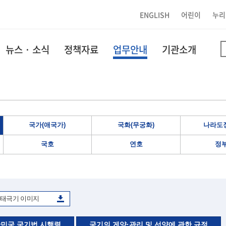
ENGLISH
어린이
누리
뉴스 · 소식
정책자료
업무안내
기관소개
국가(애국가)
국화(무궁화)
나라도장
국호
연호
정
태극기 이미지
민국 국기법 시행령
국기의 게양·관리 및 선양에 관한 규정