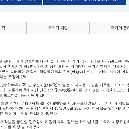
제작
국기의 게양
국기의 관
근대 국가가 발전하면서부터였다. 우리나라의 국기 제정은 1882년(고종 19년)
적인 계기가 되었다. 하지만 당시 조인식 때 게양된 국기의 형태에 대해서는 
 항해국이 제작한 ‘해상국가들의 깃발(Flags of Maritime Nations)’에 
이라는 주장이 있다.
대신(特命全權大臣) 겸 수신사(修信使)로 일본에 다녀온 과정을 기록한「사화기
과 그 둘레에 8괘 대신 건곤감리(乾坤坎離) 4괘를 그려 넣은 ‘태극·4괘 도안’
실을 보고하였다는 기록이 있다.
4괘 도안’의 ‘태극기’(太極旗)를 국기(國旗)로 제정·공포하였으나, 국기 제작 방
 오다가 대한민국 임시정부에서 1942년 6월 29일 국기 제작법을 일치시키기
국민들에게는 널리 알려지지 않았다.
의 제작법을 통일할 필요성이 커짐에 따라, 정부는 1949년 1월 「국기 시정위
 고시」를 확정·발표하였다.