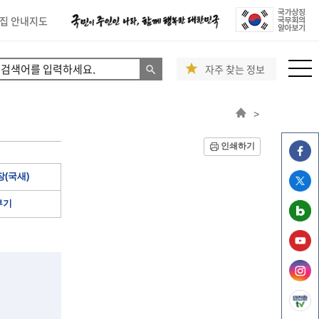
집 안내지도
자주 찾는 정보
>
인쇄하기
(국새)
부기