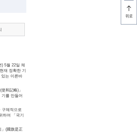
위로
리
 5월 22일 체
현재 정확한 기
실려 있는 이른바
략(使和記略)」
의 기를 만들어
법을 구체적으로
 위하여 「국기
원회」(國旗是正