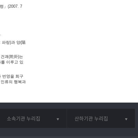
(2007. 7
.
 파랑)과 양(陽
 건괘(乾卦)는
화를 이루고 있
와 번영을 희구
 인류의 행복과
소속기관 누리집
산하기관 누리집