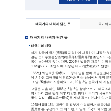
태극기의 내력과 담긴 뜻
국기의 
태극기의 내력과 담긴 뜻
태극기의 내력
세계 각국이 국기(國旗)를 제정하여 사용하기 시작한 것은 
결된 조미수호통상조약(朝美修好通商條約) 조인식이 직접
록이 남아있지 않다. 다만, 2004년 발굴된 자료인 미국 해군부
‘Ensign’기가 조인식 때 사용된 태극기(太極旗)의 원형
1882년 박영효(朴泳孝)가 고종의 명을 받아 특명전권
에 의하면 그해 9월 박영효(朴泳孝)는 선상에서 태극 문양
그 달 25일부터 사용하였으며, 10월 3일 본국에 이 사
고종은 다음 해인 1883년 3월 6일 왕명으로 이 ‘태극·
명시하지 않은 탓에 이후 다양한 형태의 국기가 사용되어
통일 양식」(國旗統一樣式)을 제정·공포하였지만 일반 
1948년 8월 15일 대한민국 정부가 수립되면서 태극기
委員會)를 구성하여 그 해 10월 15일에 「국기 제작법