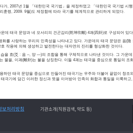
가, 2007년 1월 「대한민국 국기법」을 제정하였고 「대한민국 국기법 시행령」
훈령, 2009. 9월)도 제정함에 따라 국기를 체계적으로 관리하게 되었다.
가운데 태극 문양과 네 모서리의 건곤감리(乾坤坎離) 4괘(四卦)로 구성되어 있다
화를 사랑하는 우리의 민족성을 나타내고 있다. 가운데의 태극 문양은 음(陰 :
 상호 작용에 의해 생성하고 발전한다는 대자연의 진리를 형상화한 것이다.
 효(爻 : 음 --, 양 ―)의 조합을 통해 구체적으로 나타낸 것이다. 그 가운데
)는 물을, 이괘(離卦)는 불을 상징한다. 이들 4괘는 태극을 중심으로 통일의 조
사용하던 태극 문양을 중심으로 만들어진 태극기는 우주와 더불어 끝없이 창조
는 태극기에 담긴 이러한 정신과 뜻을 이어받아 민족의 화합과 통일을 이룩하고,
정보처리방침
기관소개(직원검색, 약도 등)