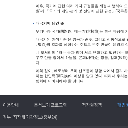
이후, 국기에 관한 여러 가지 규정들을 제정·시행하여 오다
월)과 「국기의 게양·관리 및 선양에 관한 규정」(국무총리
태극기에 담긴 뜻
우리나라 국기(國旗)인 '태극기'(太極旗)는 흰색 바탕에 
태극기의 흰색 바탕은 밝음과 순수, 그리고 전통적으로 평
: 빨강)의 조화를 상징하는 것으로 우주 만물이 음양의
네 모서리의 4괘는 음과 양이 서로 변화하고 발전하는 모습을
우주 만물 중에서 하늘을, 곤괘(坤卦)는 땅을, 감괘(坎卦
다.
이와 같이, 예로부터 우리 선조들이 생활 속에서 즐겨 
하는 한민족(韓民族)의 이상을 담고 있다. 따라서 우리
평화에 이바지해야 할 것이다.
개인
이용안내
문서보기 프로그램
저작권정책
정부·지자체 기관정보(정부24)