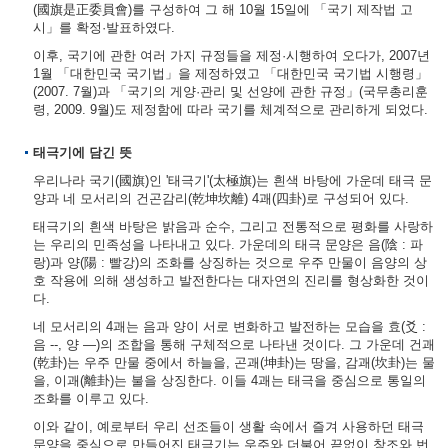
(國旗是正委員會)를 구성하여 그 해 10월 15일에 「국기 제작법 고
시」를 확정·발표하였다.
이후, 국기에 관한 여러 가지 규정들을 제정·시행하여 오다가, 2007년
1월 「대한민국 국기법」을 제정하였고 「대한민국 국기법 시행령」
(2007. 7월)과 「국기의 게양·관리 및 선양에 관한 규정」(국무총리훈
령, 2009. 9월)도 제정함에 따라 국기를 체계적으로 관리하게 되었다.
태극기에 담긴 뜻
우리나라 국기(國旗)인 '태극기'(太極旗)는 흰색 바탕에 가운데 태극 문
양과 네 모서리의 건곤감리(乾坤坎離) 4괘(四卦)로 구성되어 있다.
태극기의 흰색 바탕은 밝음과 순수, 그리고 전통적으로 평화를 사랑하
는 우리의 민족성을 나타내고 있다. 가운데의 태극 문양은 음(陰 : 파
랑)과 양(陽 : 빨강)의 조화를 상징하는 것으로 우주 만물이 음양의 상
호 작용에 의해 생성하고 발전한다는 대자연의 진리를 형상화한 것이
다.
네 모서리의 4괘는 음과 양이 서로 변화하고 발전하는 모습을 효(爻 :
음 --, 양 ―)의 조합을 통해 구체적으로 나타낸 것이다. 그 가운데 건괘
(乾卦)는 우주 만물 중에서 하늘을, 곤괘(坤卦)는 땅을, 감괘(坎卦)는 물
을, 이괘(離卦)는 불을 상징한다. 이들 4괘는 태극을 중심으로 통일의
조화를 이루고 있다.
이와 같이, 예로부터 우리 선조들이 생활 속에서 즐겨 사용하던 태극
문양을 중심으로 만들어진 태극기는 우주와 더불어 끝없이 창조와 번