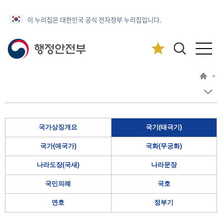
이 누리집은 대한민국 공식 전자정부 누리집입니다.
>
국가상징개요
국기(태극기)
국가(애국가)
국화(무궁화)
나라도장(국새)
나라문장
국민의례
국호
연호
정부기