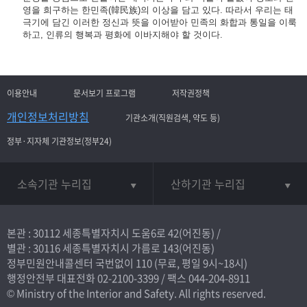
영을 희구하는 한민족(韓民族)의 이상을 담고 있다. 따라서 우리는 태
극기에 담긴 이러한 정신과 뜻을 이어받아 민족의 화합과 통일을 이룩
하고, 인류의 행복과 평화에 이바지해야 할 것이다.
이용안내
문서보기 프로그램
저작권정책
개인정보처리방침
기관소개(직원검색, 약도 등)
정부·지자체 기관정보(정부24)
소속기관 누리집
산하기관 누리집
본관 : 30112 세종특별자치시 도움6로 42(어진동) /
별관 : 30116 세종특별자치시 가름로 143(어진동)
정부민원안내콜센터 국번없이
110
(무료, 평일 9시~18시)
행정안전부 대표전화
02-2100-3399
/ 팩스 044-204-8911
© Ministry of the Interior and Safety. All rights reserved.