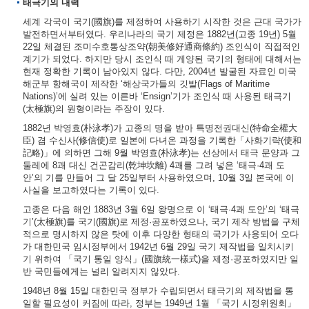
태극기의 내력
세계 각국이 국기(國旗)를 제정하여 사용하기 시작한 것은 근대 국가가
발전하면서부터였다. 우리나라의 국기 제정은 1882년(고종 19년) 5월
22일 체결된 조미수호통상조약(朝美修好通商條約) 조인식이 직접적인
계기가 되었다. 하지만 당시 조인식 때 게양된 국기의 형태에 대해서는
현재 정확한 기록이 남아있지 않다. 다만, 2004년 발굴된 자료인 미국
해군부 항해국이 제작한 ‘해상국가들의 깃발(Flags of Maritime
Nations)’에 실려 있는 이른바 ‘Ensign’기가 조인식 때 사용된 태극기
(太極旗)의 원형이라는 주장이 있다.
1882년 박영효(朴泳孝)가 고종의 명을 받아 특명전권대신(特命全權大
臣) 겸 수신사(修信使)로 일본에 다녀온 과정을 기록한「사화기략(使和
記略)」에 의하면 그해 9월 박영효(朴泳孝)는 선상에서 태극 문양과 그
둘레에 8괘 대신 건곤감리(乾坤坎離) 4괘를 그려 넣은 ‘태극·4괘 도
안’의 기를 만들어 그 달 25일부터 사용하였으며, 10월 3일 본국에 이
사실을 보고하였다는 기록이 있다.
고종은 다음 해인 1883년 3월 6일 왕명으로 이 ‘태극·4괘 도안’의 ‘태극
기’(太極旗)를 국기(國旗)로 제정·공포하였으나, 국기 제작 방법을 구체
적으로 명시하지 않은 탓에 이후 다양한 형태의 국기가 사용되어 오다
가 대한민국 임시정부에서 1942년 6월 29일 국기 제작법을 일치시키
기 위하여 「국기 통일 양식」(國旗統一樣式)을 제정·공포하였지만 일
반 국민들에게는 널리 알려지지 않았다.
1948년 8월 15일 대한민국 정부가 수립되면서 태극기의 제작법을 통
일할 필요성이 커짐에 따라, 정부는 1949년 1월 「국기 시정위원회」