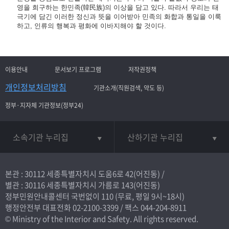
영을 희구하는 한민족(韓民族)의 이상을 담고 있다. 따라서 우리는 태
극기에 담긴 이러한 정신과 뜻을 이어받아 민족의 화합과 통일을 이룩
하고, 인류의 행복과 평화에 이바지해야 할 것이다.
이용안내
문서보기 프로그램
저작권정책
개인정보처리방침
기관소개(직원검색, 약도 등)
정부·지자체 기관정보(정부24)
소속기관 누리집
산하기관 누리집
본관 : 30112 세종특별자치시 도움6로 42(어진동) /
별관 : 30116 세종특별자치시 가름로 143(어진동)
정부민원안내콜센터 국번없이
110
(무료, 평일 9시~18시)
행정안전부 대표전화
02-2100-3399
/ 팩스 044-204-8911
© Ministry of the Interior and Safety. All rights reserved.