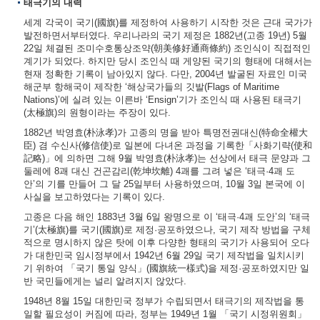
태극기의 내력
세계 각국이 국기(國旗)를 제정하여 사용하기 시작한 것은 근대 국가가
발전하면서부터였다. 우리나라의 국기 제정은 1882년(고종 19년) 5월
22일 체결된 조미수호통상조약(朝美修好通商條約) 조인식이 직접적인
계기가 되었다. 하지만 당시 조인식 때 게양된 국기의 형태에 대해서는
현재 정확한 기록이 남아있지 않다. 다만, 2004년 발굴된 자료인 미국
해군부 항해국이 제작한 ‘해상국가들의 깃발(Flags of Maritime
Nations)’에 실려 있는 이른바 ‘Ensign’기가 조인식 때 사용된 태극기
(太極旗)의 원형이라는 주장이 있다.
1882년 박영효(朴泳孝)가 고종의 명을 받아 특명전권대신(特命全權大
臣) 겸 수신사(修信使)로 일본에 다녀온 과정을 기록한「사화기략(使和
記略)」에 의하면 그해 9월 박영효(朴泳孝)는 선상에서 태극 문양과 그
둘레에 8괘 대신 건곤감리(乾坤坎離) 4괘를 그려 넣은 ‘태극·4괘 도
안’의 기를 만들어 그 달 25일부터 사용하였으며, 10월 3일 본국에 이
사실을 보고하였다는 기록이 있다.
고종은 다음 해인 1883년 3월 6일 왕명으로 이 ‘태극·4괘 도안’의 ‘태극
기’(太極旗)를 국기(國旗)로 제정·공포하였으나, 국기 제작 방법을 구체
적으로 명시하지 않은 탓에 이후 다양한 형태의 국기가 사용되어 오다
가 대한민국 임시정부에서 1942년 6월 29일 국기 제작법을 일치시키
기 위하여 「국기 통일 양식」(國旗統一樣式)을 제정·공포하였지만 일
반 국민들에게는 널리 알려지지 않았다.
1948년 8월 15일 대한민국 정부가 수립되면서 태극기의 제작법을 통
일할 필요성이 커짐에 따라, 정부는 1949년 1월 「국기 시정위원회」