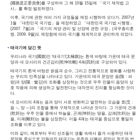
(國旗是正委員會)를 구성하여 그 해 10월 15일에 「국기 제작법 고
시」를 확정·발표하였다.
이후, 국기에 관한 여러 가지 규정들을 제정·시행하여 오다가, 2007년
1월 「대한민국 국기법」을 제정하였고 「대한민국 국기법 시행령」
(2007. 7월)과 「국기의 게양·관리 및 선양에 관한 규정」(국무총리훈
령, 2009. 9월)도 제정함에 따라 국기를 체계적으로 관리하게 되었다.
태극기에 담긴 뜻
우리나라 국기(國旗)인 '태극기'(太極旗)는 흰색 바탕에 가운데 태극 문
양과 네 모서리의 건곤감리(乾坤坎離) 4괘(四卦)로 구성되어 있다.
태극기의 흰색 바탕은 밝음과 순수, 그리고 전통적으로 평화를 사랑하
는 우리의 민족성을 나타내고 있다. 가운데의 태극 문양은 음(陰 : 파
랑)과 양(陽 : 빨강)의 조화를 상징하는 것으로 우주 만물이 음양의 상
호 작용에 의해 생성하고 발전한다는 대자연의 진리를 형상화한 것이
다.
네 모서리의 4괘는 음과 양이 서로 변화하고 발전하는 모습을 효(爻 :
음 --, 양 ―)의 조합을 통해 구체적으로 나타낸 것이다. 그 가운데 건괘
(乾卦)는 우주 만물 중에서 하늘을, 곤괘(坤卦)는 땅을, 감괘(坎卦)는 물
을, 이괘(離卦)는 불을 상징한다. 이들 4괘는 태극을 중심으로 통일의
조화를 이루고 있다.
이와 같이, 예로부터 우리 선조들이 생활 속에서 즐겨 사용하던 태극
문양을 중심으로 만들어진 태극기는 우주와 더불어 끝없이 창조와 번