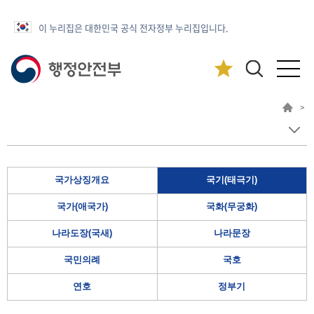
이 누리집은 대한민국 공식 전자정부 누리집입니다.
>
국가상징개요
국기(태극기)
국가(애국가)
국화(무궁화)
나라도장(국새)
나라문장
국민의례
국호
연호
정부기