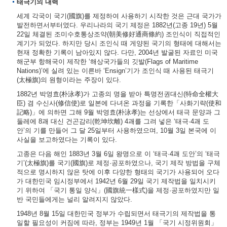
태극기의 내력
세계 각국이 국기(國旗)를 제정하여 사용하기 시작한 것은 근대 국가가
발전하면서부터였다. 우리나라의 국기 제정은 1882년(고종 19년) 5월
22일 체결된 조미수호통상조약(朝美修好通商條約) 조인식이 직접적인
계기가 되었다. 하지만 당시 조인식 때 게양된 국기의 형태에 대해서는
현재 정확한 기록이 남아있지 않다. 다만, 2004년 발굴된 자료인 미국
해군부 항해국이 제작한 ‘해상국가들의 깃발(Flags of Maritime
Nations)’에 실려 있는 이른바 ‘Ensign’기가 조인식 때 사용된 태극기
(太極旗)의 원형이라는 주장이 있다.
1882년 박영효(朴泳孝)가 고종의 명을 받아 특명전권대신(特命全權大
臣) 겸 수신사(修信使)로 일본에 다녀온 과정을 기록한「사화기략(使和
記略)」에 의하면 그해 9월 박영효(朴泳孝)는 선상에서 태극 문양과 그
둘레에 8괘 대신 건곤감리(乾坤坎離) 4괘를 그려 넣은 ‘태극·4괘 도
안’의 기를 만들어 그 달 25일부터 사용하였으며, 10월 3일 본국에 이
사실을 보고하였다는 기록이 있다.
고종은 다음 해인 1883년 3월 6일 왕명으로 이 ‘태극·4괘 도안’의 ‘태극
기’(太極旗)를 국기(國旗)로 제정·공포하였으나, 국기 제작 방법을 구체
적으로 명시하지 않은 탓에 이후 다양한 형태의 국기가 사용되어 오다
가 대한민국 임시정부에서 1942년 6월 29일 국기 제작법을 일치시키
기 위하여 「국기 통일 양식」(國旗統一樣式)을 제정·공포하였지만 일
반 국민들에게는 널리 알려지지 않았다.
1948년 8월 15일 대한민국 정부가 수립되면서 태극기의 제작법을 통
일할 필요성이 커짐에 따라, 정부는 1949년 1월 「국기 시정위원회」