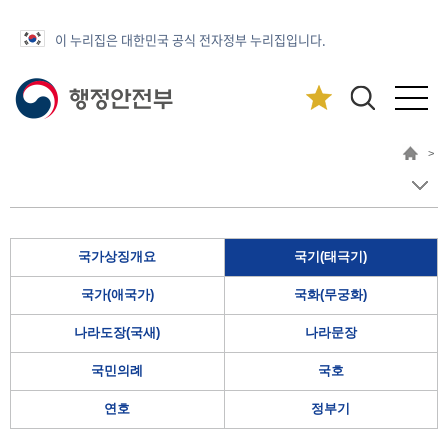
이 누리집은 대한민국 공식 전자정부 누리집입니다.
>
국가상징개요
국기(태극기)
국가(애국가)
국화(무궁화)
나라도장(국새)
나라문장
국민의례
국호
연호
정부기