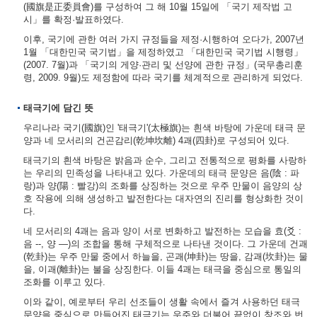
(國旗是正委員會)를 구성하여 그 해 10월 15일에 「국기 제작법 고
시」를 확정·발표하였다.
이후, 국기에 관한 여러 가지 규정들을 제정·시행하여 오다가, 2007년
1월 「대한민국 국기법」을 제정하였고 「대한민국 국기법 시행령」
(2007. 7월)과 「국기의 게양·관리 및 선양에 관한 규정」(국무총리훈
령, 2009. 9월)도 제정함에 따라 국기를 체계적으로 관리하게 되었다.
태극기에 담긴 뜻
우리나라 국기(國旗)인 '태극기'(太極旗)는 흰색 바탕에 가운데 태극 문
양과 네 모서리의 건곤감리(乾坤坎離) 4괘(四卦)로 구성되어 있다.
태극기의 흰색 바탕은 밝음과 순수, 그리고 전통적으로 평화를 사랑하
는 우리의 민족성을 나타내고 있다. 가운데의 태극 문양은 음(陰 : 파
랑)과 양(陽 : 빨강)의 조화를 상징하는 것으로 우주 만물이 음양의 상
호 작용에 의해 생성하고 발전한다는 대자연의 진리를 형상화한 것이
다.
네 모서리의 4괘는 음과 양이 서로 변화하고 발전하는 모습을 효(爻 :
음 --, 양 ―)의 조합을 통해 구체적으로 나타낸 것이다. 그 가운데 건괘
(乾卦)는 우주 만물 중에서 하늘을, 곤괘(坤卦)는 땅을, 감괘(坎卦)는 물
을, 이괘(離卦)는 불을 상징한다. 이들 4괘는 태극을 중심으로 통일의
조화를 이루고 있다.
이와 같이, 예로부터 우리 선조들이 생활 속에서 즐겨 사용하던 태극
문양을 중심으로 만들어진 태극기는 우주와 더불어 끝없이 창조와 번