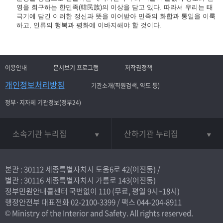
영을 희구하는 한민족(韓民族)의 이상을 담고 있다. 따라서 우리는 태
극기에 담긴 이러한 정신과 뜻을 이어받아 민족의 화합과 통일을 이룩
하고, 인류의 행복과 평화에 이바지해야 할 것이다.
이용안내
문서보기 프로그램
저작권정책
개인정보처리방침
기관소개(직원검색, 약도 등)
정부·지자체 기관정보(정부24)
소속기관 누리집
산하기관 누리집
본관 : 30112 세종특별자치시 도움6로 42(어진동) /
별관 : 30116 세종특별자치시 가름로 143(어진동)
정부민원안내콜센터 국번없이
110
(무료, 평일 9시~18시)
행정안전부 대표전화
02-2100-3399
/ 팩스 044-204-8911
© Ministry of the Interior and Safety. All rights reserved.