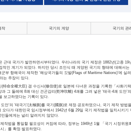
제작
국기의 게양
국기의 관
근대 국가가 발전하면서부터였다. 우리나라의 국기 제정은 1882년(고종 19년)
적인 계기가 되었다. 하지만 당시 조인식 때 게양된 국기의 형태에 대해서는 
 항해국이 제작한 ‘해상국가들의 깃발(Flags of Maritime Nations)’에 
이라는 주장이 있다.
대신(特命全權大臣) 겸 수신사(修信使)로 일본에 다녀온 과정을 기록한「사화기
과 그 둘레에 8괘 대신 건곤감리(乾坤坎離) 4괘를 그려 넣은 ‘태극·4괘 도안’
실을 보고하였다는 기록이 있다.
4괘 도안’의 ‘태극기’(太極旗)를 국기(國旗)로 제정·공포하였으나, 국기 제작 방
 오다가 대한민국 임시정부에서 1942년 6월 29일 국기 제작법을 일치시키기
국민들에게는 널리 알려지지 않았다.
의 제작법을 통일할 필요성이 커짐에 따라, 정부는 1949년 1월 「국기 시정위
 고시」를 확정·발표하였다.