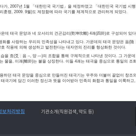
가, 2007년 1월 「대한민국 국기법」을 제정하였고 「대한민국 국기법 시행령」
훈령, 2009. 9월)도 제정함에 따라 국기를 체계적으로 관리하게 되었다.
가운데 태극 문양과 네 모서리의 건곤감리(乾坤坎離) 4괘(四卦)로 구성되어 있다
화를 사랑하는 우리의 민족성을 나타내고 있다. 가운데의 태극 문양은 음(陰 :
 상호 작용에 의해 생성하고 발전한다는 대자연의 진리를 형상화한 것이다.
 효(爻 : 음 --, 양 ―)의 조합을 통해 구체적으로 나타낸 것이다. 그 가운데
)는 물을, 이괘(離卦)는 불을 상징한다. 이들 4괘는 태극을 중심으로 통일의 조
사용하던 태극 문양을 중심으로 만들어진 태극기는 우주와 더불어 끝없이 창조
는 태극기에 담긴 이러한 정신과 뜻을 이어받아 민족의 화합과 통일을 이룩하고,
정보처리방침
기관소개(직원검색, 약도 등)