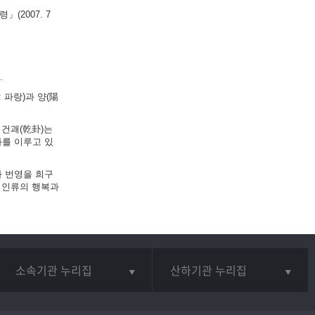
(2007. 7
.
 파랑)과 양(陽
 건괘(乾卦)는
화를 이루고 있
와 번영을 희구
 인류의 행복과
소속기관 누리집
산하기관 누리집