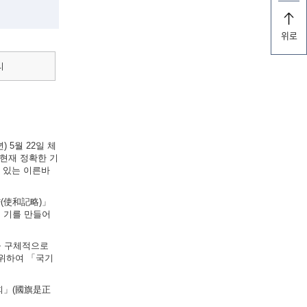
위로
리
 5월 22일 체
현재 정확한 기
실려 있는 이른바
략(使和記略)」
의 기를 만들어
법을 구체적으로
 위하여 「국기
원회」(國旗是正