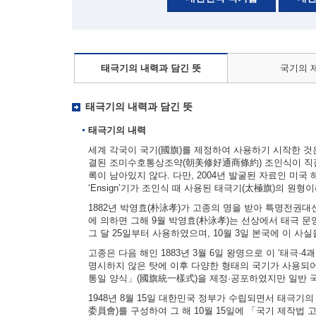
태극기의 내력과 담긴 뜻
국기의 
태극기의 내력과 담긴 뜻
태극기의 내력
세계 각국이 국기(國旗)를 제정하여 사용하기 시작한 것은 
결된 조미수호통상조약(朝美修好通商條約) 조인식이 직접
록이 남아있지 않다. 다만, 2004년 발굴된 자료인 미국 해군부
‘Ensign’기가 조인식 때 사용된 태극기(太極旗)의 원형
1882년 박영효(朴泳孝)가 고종의 명을 받아 특명전권
에 의하면 그해 9월 박영효(朴泳孝)는 선상에서 태극 문양
그 달 25일부터 사용하였으며, 10월 3일 본국에 이 사
고종은 다음 해인 1883년 3월 6일 왕명으로 이 ‘태극·
명시하지 않은 탓에 이후 다양한 형태의 국기가 사용되어
통일 양식」(國旗統一樣式)을 제정·공포하였지만 일반 
1948년 8월 15일 대한민국 정부가 수립되면서 태극기
委員會)를 구성하여 그 해 10월 15일에 「국기 제작법