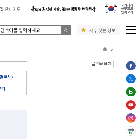
집 안내지도
자주 찾는 정보
>
인쇄하기
(국새)
부기