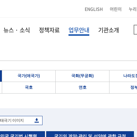
ENGLISH
어린이
누리
뉴스 · 소식
정책자료
업무안내
기관소개
국가(애국가)
국화(무궁화)
나라도장
국호
연호
정
태극기 이미지
민국 국기법 시행령
국기의 게양·관리 및 선양에 관한 규정