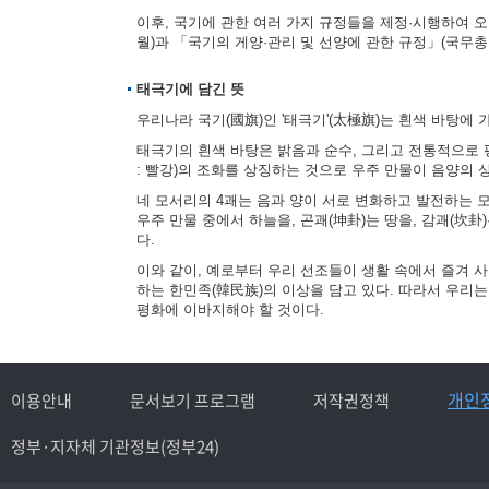
이후, 국기에 관한 여러 가지 규정들을 제정·시행하여 오다
월)과 「국기의 게양·관리 및 선양에 관한 규정」(국무총리
태극기에 담긴 뜻
우리나라 국기(國旗)인 '태극기'(太極旗)는 흰색 바탕에 
태극기의 흰색 바탕은 밝음과 순수, 그리고 전통적으로 평
: 빨강)의 조화를 상징하는 것으로 우주 만물이 음양의
네 모서리의 4괘는 음과 양이 서로 변화하고 발전하는 모습을
우주 만물 중에서 하늘을, 곤괘(坤卦)는 땅을, 감괘(坎卦
다.
이와 같이, 예로부터 우리 선조들이 생활 속에서 즐겨 
하는 한민족(韓民族)의 이상을 담고 있다. 따라서 우리
평화에 이바지해야 할 것이다.
개인
이용안내
문서보기 프로그램
저작권정책
정부·지자체 기관정보(정부24)