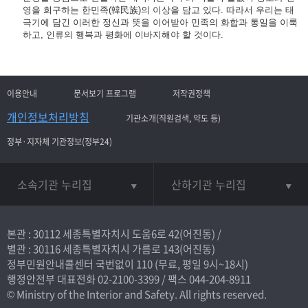
영을 희구하는 한민족(韓民族)의 이상을 담고 있다. 따라서 우리는 태
극기에 담긴 이러한 정신과 뜻을 이어받아 민족의 화합과 통일을 이룩
하고, 인류의 행복과 평화에 이바지해야 할 것이다.
이용안내
문서보기 프로그램
저작권정책
개인정보처리방침
기관소개(직원검색, 약도 등)
정부·지자체 기관정보(정부24)
소속기관 누리집
산하기관 누리집
본관 : 30112 세종특별자치시 도움6로 42(어진동) /
별관 : 30116 세종특별자치시 가름로 143(어진동)
정부민원안내콜센터 국번없이
110
(무료, 평일 9시~18시)
행정안전부 대표전화
02-2100-3399
/ 팩스 044-204-8911
© Ministry of the Interior and Safety. All rights reserved.