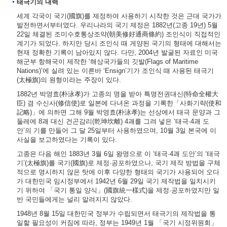
태극기의 내력
세계 각국이 국기(國旗)를 제정하여 사용하기 시작한 것은 근대 국가가
발전하면서부터였다. 우리나라의 국기 제정은 1882년(고종 19년) 5월
22일 체결된 조미수호통상조약(朝美修好通商條約) 조인식이 직접적인
계기가 되었다. 하지만 당시 조인식 때 게양된 국기의 형태에 대해서는
현재 정확한 기록이 남아있지 않다. 다만, 2004년 발굴된 자료인 미국
해군부 항해국이 제작한 ‘해상국가들의 깃발(Flags of Maritime
Nations)’에 실려 있는 이른바 ‘Ensign’기가 조인식 때 사용된 태극기
(太極旗)의 원형이라는 주장이 있다.
1882년 박영효(朴泳孝)가 고종의 명을 받아 특명전권대신(特命全權大
臣) 겸 수신사(修信使)로 일본에 다녀온 과정을 기록한「사화기략(使和
記略)」에 의하면 그해 9월 박영효(朴泳孝)는 선상에서 태극 문양과 그
둘레에 8괘 대신 건곤감리(乾坤坎離) 4괘를 그려 넣은 ‘태극·4괘 도
안’의 기를 만들어 그 달 25일부터 사용하였으며, 10월 3일 본국에 이
사실을 보고하였다는 기록이 있다.
고종은 다음 해인 1883년 3월 6일 왕명으로 이 ‘태극·4괘 도안’의 ‘태극
기’(太極旗)를 국기(國旗)로 제정·공포하였으나, 국기 제작 방법을 구체
적으로 명시하지 않은 탓에 이후 다양한 형태의 국기가 사용되어 오다
가 대한민국 임시정부에서 1942년 6월 29일 국기 제작법을 일치시키
기 위하여 「국기 통일 양식」(國旗統一樣式)을 제정·공포하였지만 일
반 국민들에게는 널리 알려지지 않았다.
1948년 8월 15일 대한민국 정부가 수립되면서 태극기의 제작법을 통
일할 필요성이 커짐에 따라, 정부는 1949년 1월 「국기 시정위원회」