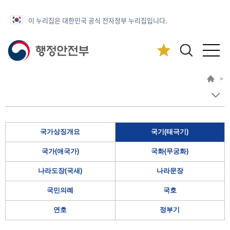
이 누리집은 대한민국 공식 전자정부 누리집입니다.
>
국가상징개요
국기(태극기)
국가(애국가)
국화(무궁화)
나라도장(국새)
나라문장
국민의례
국호
연호
정부기