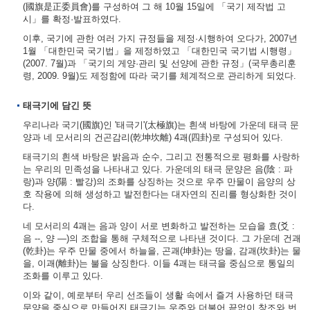
(國旗是正委員會)를 구성하여 그 해 10월 15일에 「국기 제작법 고
시」를 확정·발표하였다.
이후, 국기에 관한 여러 가지 규정들을 제정·시행하여 오다가, 2007년
1월 「대한민국 국기법」을 제정하였고 「대한민국 국기법 시행령」
(2007. 7월)과 「국기의 게양·관리 및 선양에 관한 규정」(국무총리훈
령, 2009. 9월)도 제정함에 따라 국기를 체계적으로 관리하게 되었다.
태극기에 담긴 뜻
우리나라 국기(國旗)인 '태극기'(太極旗)는 흰색 바탕에 가운데 태극 문
양과 네 모서리의 건곤감리(乾坤坎離) 4괘(四卦)로 구성되어 있다.
태극기의 흰색 바탕은 밝음과 순수, 그리고 전통적으로 평화를 사랑하
는 우리의 민족성을 나타내고 있다. 가운데의 태극 문양은 음(陰 : 파
랑)과 양(陽 : 빨강)의 조화를 상징하는 것으로 우주 만물이 음양의 상
호 작용에 의해 생성하고 발전한다는 대자연의 진리를 형상화한 것이
다.
네 모서리의 4괘는 음과 양이 서로 변화하고 발전하는 모습을 효(爻 :
음 --, 양 ―)의 조합을 통해 구체적으로 나타낸 것이다. 그 가운데 건괘
(乾卦)는 우주 만물 중에서 하늘을, 곤괘(坤卦)는 땅을, 감괘(坎卦)는 물
을, 이괘(離卦)는 불을 상징한다. 이들 4괘는 태극을 중심으로 통일의
조화를 이루고 있다.
이와 같이, 예로부터 우리 선조들이 생활 속에서 즐겨 사용하던 태극
문양을 중심으로 만들어진 태극기는 우주와 더불어 끝없이 창조와 번