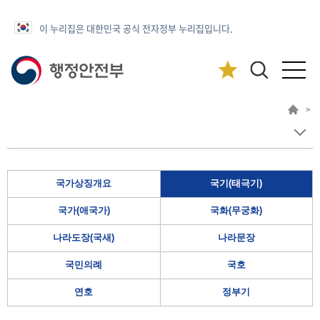
이 누리집은 대한민국 공식 전자정부 누리집입니다.
>
국가상징개요
국기(태극기)
국가(애국가)
국화(무궁화)
나라도장(국새)
나라문장
국민의례
국호
연호
정부기