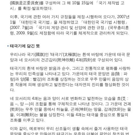
(國旗是正委員會)를 구성하여 그 해 10월 15일에 「국기 제작법 고
시」를 확정·발표하였다.
이후, 국기에 관한 여러 가지 규정들을 제정·시행하여 오다가, 2007년
1월 「대한민국 국기법」을 제정하였고 「대한민국 국기법 시행령」
(2007. 7월)과 「국기의 게양·관리 및 선양에 관한 규정」(국무총리훈
령, 2009. 9월)도 제정함에 따라 국기를 체계적으로 관리하게 되었다.
태극기에 담긴 뜻
우리나라 국기(國旗)인 '태극기'(太極旗)는 흰색 바탕에 가운데 태극 문
양과 네 모서리의 건곤감리(乾坤坎離) 4괘(四卦)로 구성되어 있다.
태극기의 흰색 바탕은 밝음과 순수, 그리고 전통적으로 평화를 사랑하
는 우리의 민족성을 나타내고 있다. 가운데의 태극 문양은 음(陰 : 파
랑)과 양(陽 : 빨강)의 조화를 상징하는 것으로 우주 만물이 음양의 상
호 작용에 의해 생성하고 발전한다는 대자연의 진리를 형상화한 것이
다.
네 모서리의 4괘는 음과 양이 서로 변화하고 발전하는 모습을 효(爻 :
음 --, 양 ―)의 조합을 통해 구체적으로 나타낸 것이다. 그 가운데 건괘
(乾卦)는 우주 만물 중에서 하늘을, 곤괘(坤卦)는 땅을, 감괘(坎卦)는 물
을, 이괘(離卦)는 불을 상징한다. 이들 4괘는 태극을 중심으로 통일의
조화를 이루고 있다.
이와 같이, 예로부터 우리 선조들이 생활 속에서 즐겨 사용하던 태극
문양을 중심으로 만들어진 태극기는 우주와 더불어 끝없이 창조와 번