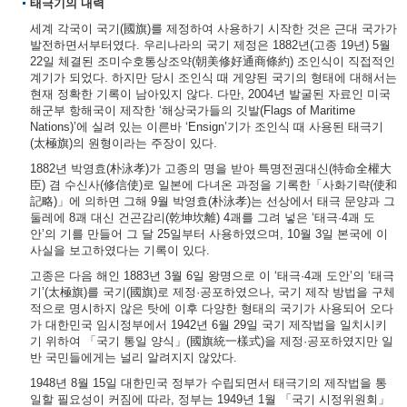
태극기의 내력
세계 각국이 국기(國旗)를 제정하여 사용하기 시작한 것은 근대 국가가
발전하면서부터였다. 우리나라의 국기 제정은 1882년(고종 19년) 5월
22일 체결된 조미수호통상조약(朝美修好通商條約) 조인식이 직접적인
계기가 되었다. 하지만 당시 조인식 때 게양된 국기의 형태에 대해서는
현재 정확한 기록이 남아있지 않다. 다만, 2004년 발굴된 자료인 미국
해군부 항해국이 제작한 ‘해상국가들의 깃발(Flags of Maritime
Nations)’에 실려 있는 이른바 ‘Ensign’기가 조인식 때 사용된 태극기
(太極旗)의 원형이라는 주장이 있다.
1882년 박영효(朴泳孝)가 고종의 명을 받아 특명전권대신(特命全權大
臣) 겸 수신사(修信使)로 일본에 다녀온 과정을 기록한「사화기략(使和
記略)」에 의하면 그해 9월 박영효(朴泳孝)는 선상에서 태극 문양과 그
둘레에 8괘 대신 건곤감리(乾坤坎離) 4괘를 그려 넣은 ‘태극·4괘 도
안’의 기를 만들어 그 달 25일부터 사용하였으며, 10월 3일 본국에 이
사실을 보고하였다는 기록이 있다.
고종은 다음 해인 1883년 3월 6일 왕명으로 이 ‘태극·4괘 도안’의 ‘태극
기’(太極旗)를 국기(國旗)로 제정·공포하였으나, 국기 제작 방법을 구체
적으로 명시하지 않은 탓에 이후 다양한 형태의 국기가 사용되어 오다
가 대한민국 임시정부에서 1942년 6월 29일 국기 제작법을 일치시키
기 위하여 「국기 통일 양식」(國旗統一樣式)을 제정·공포하였지만 일
반 국민들에게는 널리 알려지지 않았다.
1948년 8월 15일 대한민국 정부가 수립되면서 태극기의 제작법을 통
일할 필요성이 커짐에 따라, 정부는 1949년 1월 「국기 시정위원회」