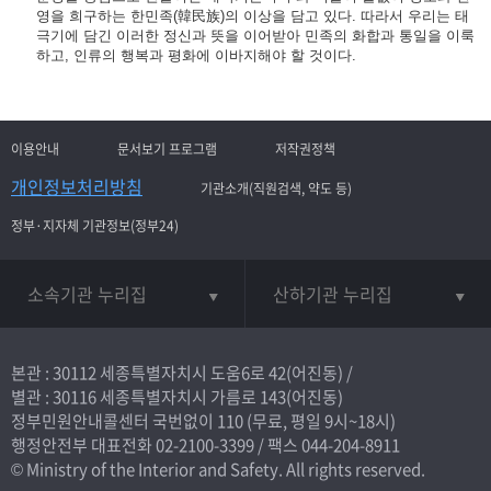
영을 희구하는 한민족(韓民族)의 이상을 담고 있다. 따라서 우리는 태
극기에 담긴 이러한 정신과 뜻을 이어받아 민족의 화합과 통일을 이룩
하고, 인류의 행복과 평화에 이바지해야 할 것이다.
이용안내
문서보기 프로그램
저작권정책
개인정보처리방침
기관소개(직원검색, 약도 등)
정부·지자체 기관정보(정부24)
소속기관 누리집
산하기관 누리집
본관 : 30112 세종특별자치시 도움6로 42(어진동) /
별관 : 30116 세종특별자치시 가름로 143(어진동)
정부민원안내콜센터 국번없이
110
(무료, 평일 9시~18시)
행정안전부 대표전화
02-2100-3399
/ 팩스 044-204-8911
© Ministry of the Interior and Safety. All rights reserved.