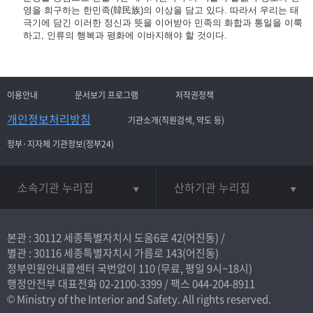
영을 희구하는 한민족(韓民族)의 이상을 담고 있다. 따라서 우리는 태
극기에 담긴 이러한 정신과 뜻을 이어받아 민족의 화합과 통일을 이룩
하고, 인류의 행복과 평화에 이바지해야 할 것이다.
이용안내
문서보기 프로그램
저작권정책
개인정보처리방침
기관소개(직원검색, 약도 등)
정부·지자체 기관정보(정부24)
소속기관 누리집
산하기관 누리집
본관 : 30112 세종특별자치시 도움6로 42(어진동) /
별관 : 30116 세종특별자치시 가름로 143(어진동)
정부민원안내콜센터 국번없이
110
(무료, 평일 9시~18시)
행정안전부 대표전화
02-2100-3399
/ 팩스 044-204-8911
© Ministry of the Interior and Safety. All rights reserved.