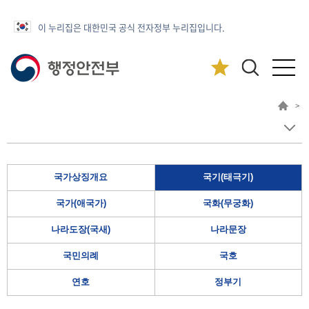
이 누리집은 대한민국 공식 전자정부 누리집입니다.
>
국가상징개요
국기(태극기)
국가(애국가)
국화(무궁화)
나라도장(국새)
나라문장
국민의례
국호
연호
정부기