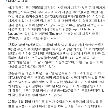
태극기의 내력
세계 각국이 국기(國旗)를 제정하여 사용하기 시작한 것은 근대 국가가
발전하면서부터였다. 우리나라의 국기 제정은 1882년(고종 19년) 5월
22일 체결된 조미수호통상조약(朝美修好通商條約) 조인식이 직접적인
계기가 되었다. 하지만 당시 조인식 때 게양된 국기의 형태에 대해서는
현재 정확한 기록이 남아있지 않다. 다만, 2004년 발굴된 자료인 미국
해군부 항해국이 제작한 ‘해상국가들의 깃발(Flags of Maritime
Nations)’에 실려 있는 이른바 ‘Ensign’기가 조인식 때 사용된 태극기
(太極旗)의 원형이라는 주장이 있다.
1882년 박영효(朴泳孝)가 고종의 명을 받아 특명전권대신(特命全權大
臣) 겸 수신사(修信使)로 일본에 다녀온 과정을 기록한「사화기략(使和
記略)」에 의하면 그해 9월 박영효(朴泳孝)는 선상에서 태극 문양과 그
둘레에 8괘 대신 건곤감리(乾坤坎離) 4괘를 그려 넣은 ‘태극·4괘 도
안’의 기를 만들어 그 달 25일부터 사용하였으며, 10월 3일 본국에 이
사실을 보고하였다는 기록이 있다.
고종은 다음 해인 1883년 3월 6일 왕명으로 이 ‘태극·4괘 도안’의 ‘태극
기’(太極旗)를 국기(國旗)로 제정·공포하였으나, 국기 제작 방법을 구체
적으로 명시하지 않은 탓에 이후 다양한 형태의 국기가 사용되어 오다
가 대한민국 임시정부에서 1942년 6월 29일 국기 제작법을 일치시키
기 위하여 「국기 통일 양식」(國旗統一樣式)을 제정·공포하였지만 일
반 국민들에게는 널리 알려지지 않았다.
1948년 8월 15일 대한민국 정부가 수립되면서 태극기의 제작법을 통
일할 필요성이 커짐에 따라, 정부는 1949년 1월 「국기 시정위원회」