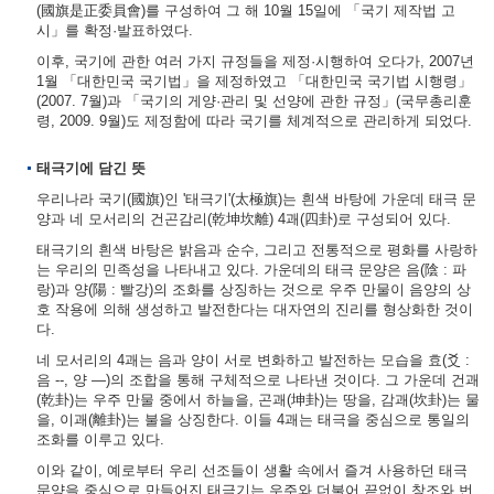
(國旗是正委員會)를 구성하여 그 해 10월 15일에 「국기 제작법 고
시」를 확정·발표하였다.
이후, 국기에 관한 여러 가지 규정들을 제정·시행하여 오다가, 2007년
1월 「대한민국 국기법」을 제정하였고 「대한민국 국기법 시행령」
(2007. 7월)과 「국기의 게양·관리 및 선양에 관한 규정」(국무총리훈
령, 2009. 9월)도 제정함에 따라 국기를 체계적으로 관리하게 되었다.
태극기에 담긴 뜻
우리나라 국기(國旗)인 '태극기'(太極旗)는 흰색 바탕에 가운데 태극 문
양과 네 모서리의 건곤감리(乾坤坎離) 4괘(四卦)로 구성되어 있다.
태극기의 흰색 바탕은 밝음과 순수, 그리고 전통적으로 평화를 사랑하
는 우리의 민족성을 나타내고 있다. 가운데의 태극 문양은 음(陰 : 파
랑)과 양(陽 : 빨강)의 조화를 상징하는 것으로 우주 만물이 음양의 상
호 작용에 의해 생성하고 발전한다는 대자연의 진리를 형상화한 것이
다.
네 모서리의 4괘는 음과 양이 서로 변화하고 발전하는 모습을 효(爻 :
음 --, 양 ―)의 조합을 통해 구체적으로 나타낸 것이다. 그 가운데 건괘
(乾卦)는 우주 만물 중에서 하늘을, 곤괘(坤卦)는 땅을, 감괘(坎卦)는 물
을, 이괘(離卦)는 불을 상징한다. 이들 4괘는 태극을 중심으로 통일의
조화를 이루고 있다.
이와 같이, 예로부터 우리 선조들이 생활 속에서 즐겨 사용하던 태극
문양을 중심으로 만들어진 태극기는 우주와 더불어 끝없이 창조와 번